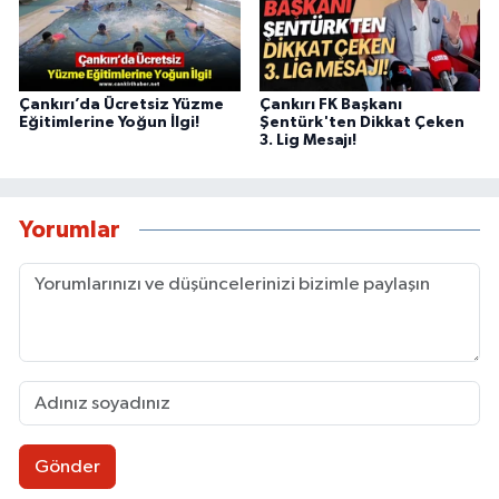
Çankırı’da Ücretsiz Yüzme
Çankırı FK Başkanı
Eğitimlerine Yoğun İlgi!
Şentürk'ten Dikkat Çeken
3. Lig Mesajı!
Yorumlar
Gönder