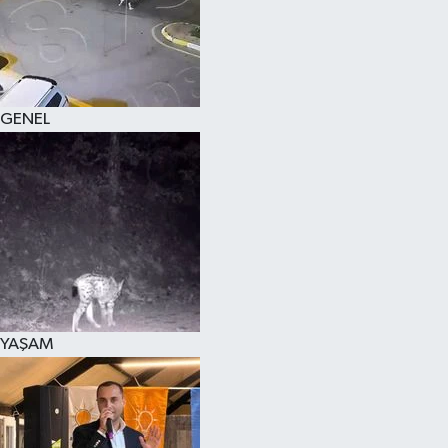
KÜLTÜR SANAT
MAGAZİN
GENEL
SAĞLIK
SİYASET
SPOR
TEKNOLOJİ
VİZYONDAKİLER
YAŞAM
YAŞAM