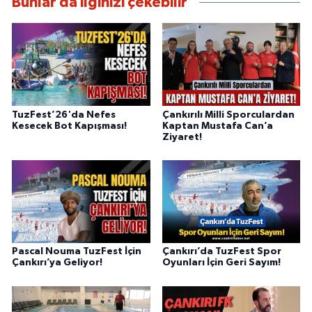
Bunlar da ilginizi çekebilir
TuzFest’26'da Nefes
Çankırılı Milli Sporculardan
Kesecek Bot Kapışması!
Kaptan Mustafa Can’a
Ziyaret!
Pascal Nouma TuzFest İçin
Çankırı’da TuzFest Spor
Çankırı’ya Geliyor!
Oyunları İçin Geri Sayım!