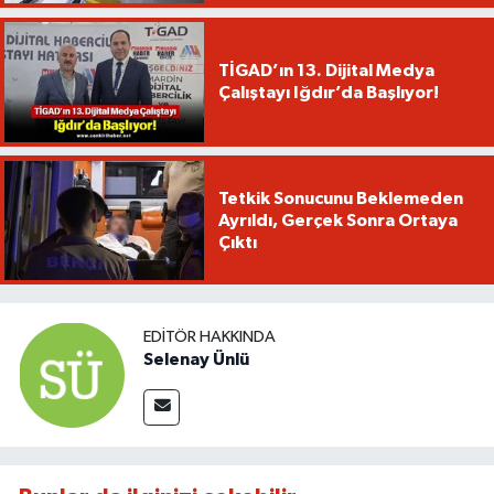
TİGAD’ın 13. Dijital Medya
Çalıştayı Iğdır’da Başlıyor!
Tetkik Sonucunu Beklemeden
Ayrıldı, Gerçek Sonra Ortaya
Çıktı
EDITÖR HAKKINDA
Selenay Ünlü