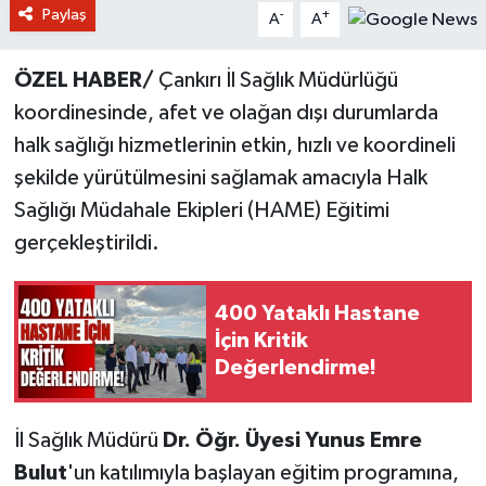
Paylaş
-
+
A
A
ÖZEL HABER/
Çankırı İl Sağlık Müdürlüğü
koordinesinde, afet ve olağan dışı durumlarda
halk sağlığı hizmetlerinin etkin, hızlı ve koordineli
şekilde yürütülmesini sağlamak amacıyla Halk
Sağlığı Müdahale Ekipleri (HAME) Eğitimi
gerçekleştirildi.
400 Yataklı Hastane
İçin Kritik
Değerlendirme!
İl Sağlık Müdürü
Dr. Öğr. Üyesi Yunus Emre
Bulut
'un katılımıyla başlayan eğitim programına,