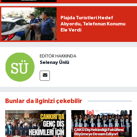
Plajda Turistleri Hedef
Alıyordu, Telefonun Konumu
Ele Verdi
EDITÖR HAKKINDA
Selenay Ünlü
Bunlar da ilginizi çekebilir