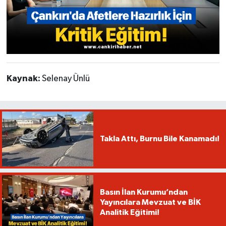
Kaynak:
Selenay Ünlü
Takla Attı, Burnu Bile Kanamadı!
Basın İlan Kurumu’ndan
Yayıncılara Mevzuat ve BİK
Analitik Eğitimi!