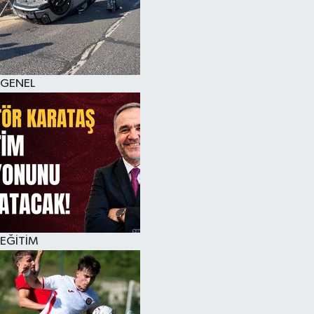
KÜLTÜR SANAT
MAGAZİN
GENEL
SAĞLIK
SİYASET
SPOR
TEKNOLOJİ
VİZYONDAKİLER
EĞİTİM
YAŞAM