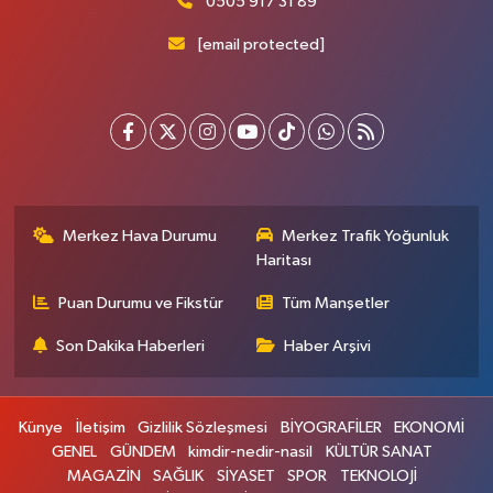
0505 917 31 89
[email protected]
Merkez Hava Durumu
Merkez Trafik Yoğunluk
Haritası
Puan Durumu ve Fikstür
Tüm Manşetler
Son Dakika Haberleri
Haber Arşivi
Künye
İletişim
Gizlilik Sözleşmesi
BİYOGRAFİLER
EKONOMİ
GENEL
GÜNDEM
kimdir-nedir-nasil
KÜLTÜR SANAT
MAGAZİN
SAĞLIK
SİYASET
SPOR
TEKNOLOJİ