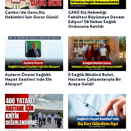
Çankırı’da Genç Diş
ÇAKÜ Diş Hekimliği
Hekimleri İçin Gurur Günü!
Fakültesi Büyümeye Devam
Ediyor! 58 Hekim Sağlık
Ordusuna Katıldı
Aşıların Önemi Sağlıklı
İl Sağlık Müdürü Bulut,
Hayat Saatleri'nde Ele
Hastane Çalışanlarıyla Bir
Alınıyor!
Araya Geldi!