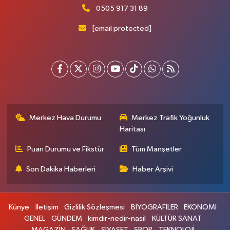
0505 917 31 89
[email protected]
Merkez Hava Durumu
Merkez Trafik Yoğunluk
Haritası
Puan Durumu ve Fikstür
Tüm Manşetler
Son Dakika Haberleri
Haber Arşivi
Künye
İletişim
Gizlilik Sözleşmesi
BİYOGRAFİLER
EKONOMİ
GENEL
GÜNDEM
kimdir-nedir-nasil
KÜLTÜR SANAT
MAGAZİN
SAĞLIK
SİYASET
SPOR
TEKNOLOJİ