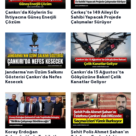
Çankırı’da Köylerin Su
Çerkeş’te 149 Aileyi Ev
İhtiyacına Güneş Enerjili
Sahibi Yapacak Projede
Çözüm
Çalışmalar Sürüyor
Jandarma’nın Üzüm Salkımı
Çankırı’da 15 Ağustos’ta
Gösterisi Çankırı’da Nefes
Gökyüzüne Bakın! Çelik
Kesecek
Kanatlar Geliyor
Koray Erdoğan
Şehit Polis Ahmet Şahan’ın