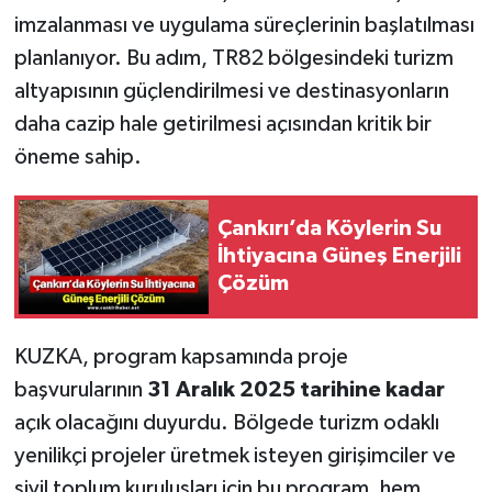
imzalanması ve uygulama süreçlerinin başlatılması
planlanıyor. Bu adım, TR82 bölgesindeki turizm
altyapısının güçlendirilmesi ve destinasyonların
daha cazip hale getirilmesi açısından kritik bir
öneme sahip.
Çankırı’da Köylerin Su
İhtiyacına Güneş Enerjili
Çözüm
KUZKA, program kapsamında proje
başvurularının
31 Aralık 2025 tarihine kadar
açık olacağını duyurdu. Bölgede turizm odaklı
yenilikçi projeler üretmek isteyen girişimciler ve
sivil toplum kuruluşları için bu program, hem