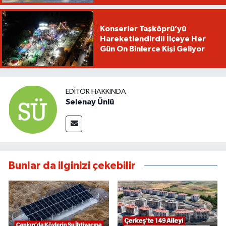
Konserler Taşköprü’yü
Hareketlendirdi! İlçeye Her
Gün On Binlerce Kişi Geliyor
EDITÖR HAKKINDA
Selenay Ünlü
Bunlar da ilginizi çekebilir