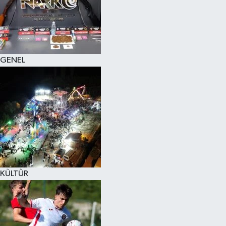
KÜLTÜR SANAT
MAGAZİN
GENEL
SAĞLIK
SİYASET
SPOR
TEKNOLOJİ
VİZYONDAKİLER
KÜLTÜR
YAŞAM