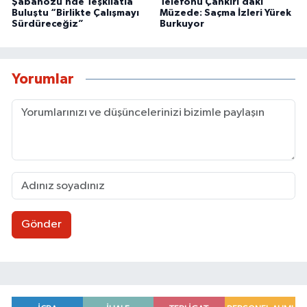
Şabanözü’nde Teşkilatla
Telefonu Çankırı’daki
Buluştu “Birlikte Çalışmayı
Müzede: Saçma İzleri Yürek
Sürdüreceğiz”
Burkuyor
Yorumlar
Gönder