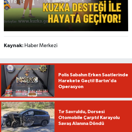
Kaynak:
Haber Merkezi
Polis Sabahın Erken Saatlerinde
Harekete Geçti! Bartın’da
Operasyon
Tır Savruldu, Dorsesi
Otomobile Çarptı! Karayolu
Savaş Alanına Döndü