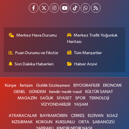
Merkez Hava Durumu
Merkez Trafik Yoğunluk
Haritası
Puan Durumu ve Fikstür
Tüm Manşetler
Son Dakika Haberleri
Haber Arşivi
Künye
İletişim
Gizlilik Sözleşmesi
BİYOGRAFİLER
EKONOMİ
GENEL
GÜNDEM
kimdir-nedir-nasil
KÜLTÜR SANAT
MAGAZİN
SAĞLIK
SİYASET
SPOR
TEKNOLOJİ
VİZYONDAKİLER
YAŞAM
ATKARACALAR
BAYRAMÖREN
ÇERKEŞ
ELDİVAN
ILGAZ
KIZILIRMAK
KORGUN
KURŞUNLU
ORTA
ŞABANÖZÜ
YAPRAKLI
KİMDİR NEDİR NASIL