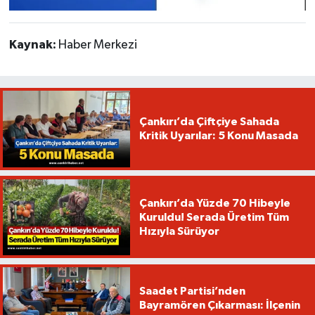
Kaynak:
Haber Merkezi
Çankırı’da Çiftçiye Sahada
Kritik Uyarılar: 5 Konu Masada
Çankırı’da Yüzde 70 Hibeyle
Kuruldu! Serada Üretim Tüm
Hızıyla Sürüyor
Saadet Partisi’nden
Bayramören Çıkarması: İlçenin