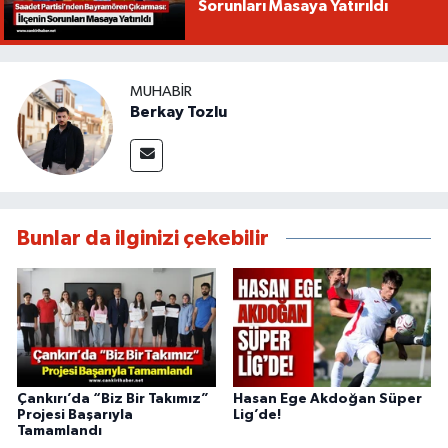
Sorunları Masaya Yatırıldı
MUHABIR
Berkay Tozlu
Bunlar da ilginizi çekebilir
Çankırı’da “Biz Bir Takımız”
Hasan Ege Akdoğan Süper
Projesi Başarıyla
Lig’de!
Tamamlandı