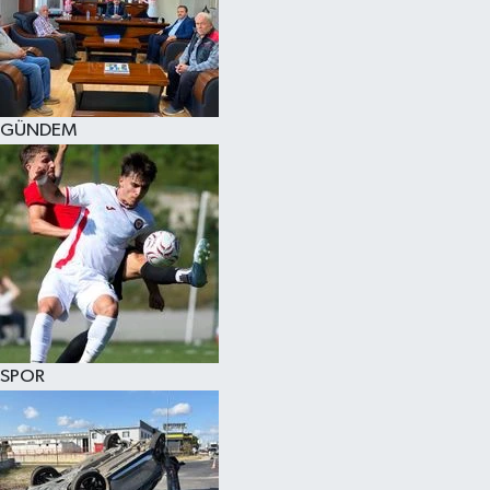
KÜLTÜR SANAT
MAGAZİN
GÜNDEM
SAĞLIK
SİYASET
SPOR
TEKNOLOJİ
VİZYONDAKİLER
SPOR
YAŞAM