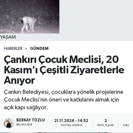
YAŞAM
HABERLER
GÜNDEM
Çankırı Çocuk Meclisi, 20
Kasım'ı Çeşitli Ziyaretlerle
Anıyor
Çankırı Belediyesi, çocuklara yönelik projelerine
Çocuk Meclisi’nin öneri ve katkılarını almak için
açık kapı sağlıyor.
BERKAY TOZLU
21.11.2024 - 14:52
2
MUHABIR
YAYINLANMA
PAYLAŞIM
OKUN