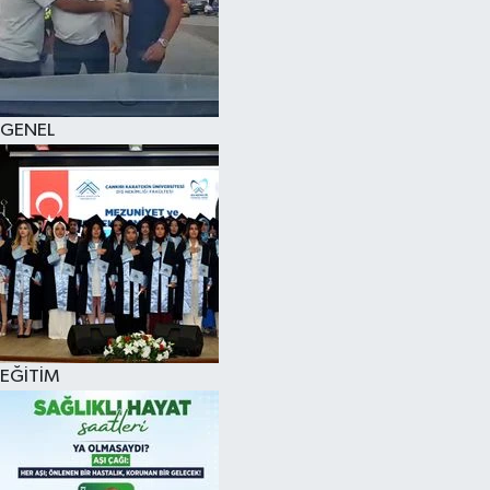
KÜLTÜR SANAT
MAGAZİN
GENEL
SAĞLIK
SİYASET
SPOR
TEKNOLOJİ
VİZYONDAKİLER
EĞİTİM
YAŞAM