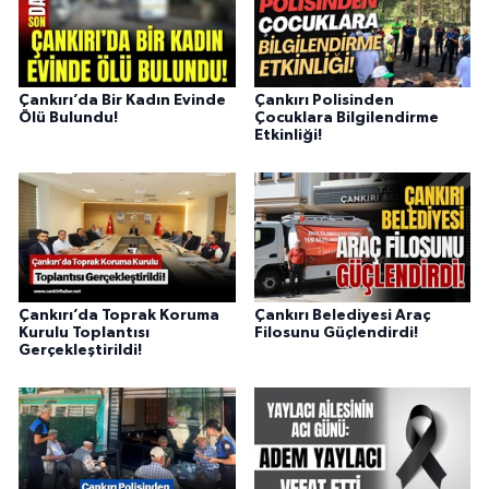
Çankırı’da Bir Kadın Evinde
Çankırı Polisinden
Ölü Bulundu!
Çocuklara Bilgilendirme
Etkinliği!
Çankırı’da Toprak Koruma
Çankırı Belediyesi Araç
Kurulu Toplantısı
Filosunu Güçlendirdi!
Gerçekleştirildi!