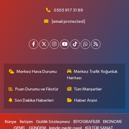
0505 917 31 89
[email protected]
Merkez Hava Durumu
Merkez Trafik Yoğunluk
Haritası
Puan Durumu ve Fikstür
Tüm Manşetler
Son Dakika Haberleri
Haber Arşivi
Künye
İletişim
Gizlilik Sözleşmesi
BİYOGRAFİLER
EKONOMİ
GENEL
GÜNDEM
kimdir-nedir-nasil
KÜLTÜR SANAT