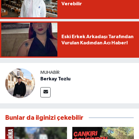
Verebilir
Eski Erkek Arkadaşı Tarafından
Vurulan Kadından Acı Haber!
MUHABIR
Berkay Tozlu
Bunlar da ilginizi çekebilir