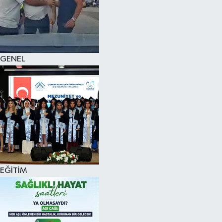
KÜLTÜR SANAT
MAGAZİN
GENEL
SAĞLIK
SİYASET
SPOR
TEKNOLOJİ
VİZYONDAKİLER
EĞİTİM
YAŞAM