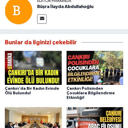
EDITÖR HAKKINDA
Büşra İlayda Abdullahoğlu
Bunlar da ilginizi çekebilir
Çankırı’da Bir Kadın Evinde
Çankırı Polisinden
Ölü Bulundu!
Çocuklara Bilgilendirme
Etkinliği!