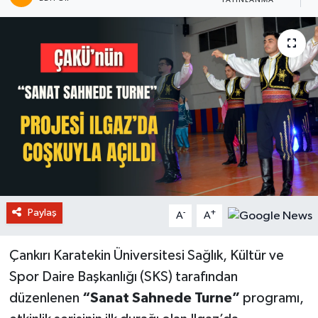
YAYINLANMA
P
Paylaş
-
+
A
A
Çankırı Karatekin Üniversitesi Sağlık, Kültür ve
Spor Daire Başkanlığı (SKS) tarafından
düzenlenen
“Sanat Sahnede Turne”
programı,