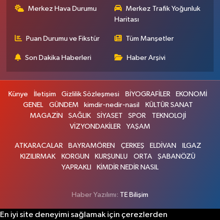
Merkez Hava Durumu
Merkez Trafik Yoğunluk
Haritası
Puan Durumu ve Fikstür
Tüm Manşetler
Son Dakika Haberleri
Haber Arşivi
Künye
İletişim
Gizlilik Sözleşmesi
BİYOGRAFİLER
EKONOMİ
GENEL
GÜNDEM
kimdir-nedir-nasil
KÜLTÜR SANAT
MAGAZİN
SAĞLIK
SİYASET
SPOR
TEKNOLOJİ
VİZYONDAKİLER
YAŞAM
ATKARACALAR
BAYRAMÖREN
ÇERKEŞ
ELDİVAN
ILGAZ
KIZILIRMAK
KORGUN
KURŞUNLU
ORTA
ŞABANÖZÜ
YAPRAKLI
KİMDİR NEDİR NASIL
Haber Yazılımı:
TE Bilişim
En iyi site deneyimi sağlamak için çerezlerden