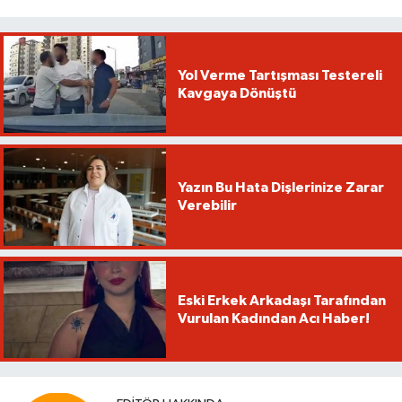
Yol Verme Tartışması Testereli
Kavgaya Dönüştü
Yazın Bu Hata Dişlerinize Zarar
Verebilir
Eski Erkek Arkadaşı Tarafından
Vurulan Kadından Acı Haber!