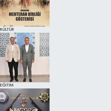
KÜLTÜR SANAT
MAGAZİN
KÜLTÜR
SAĞLIK
SİYASET
SPOR
TEKNOLOJİ
VİZYONDAKİLER
EĞİTİM
YAŞAM