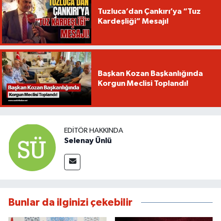
Tuzluca’dan Çankırı’ya “Tuz
Kardeşliği” Mesajı!
Başkan Kozan Başkanlığında
Korgun Meclisi Toplandı!
EDITÖR HAKKINDA
Selenay Ünlü
Bunlar da ilginizi çekebilir