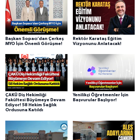
Başkan Sopacı’dan Çerkeş
Rektör Karataş Eğitim
MYO İçin Önemli Görüşme!
Vizyonunu Anlatacak!
ÇAKÜ Diş Hekimliği
Yenilikçi Öğretmenler İçin
Fakültesi Büyümeye Devam
Başvurular Başlıyor!
Ediyor! 58 Hekim Sağlık
Ordusuna Katıldı