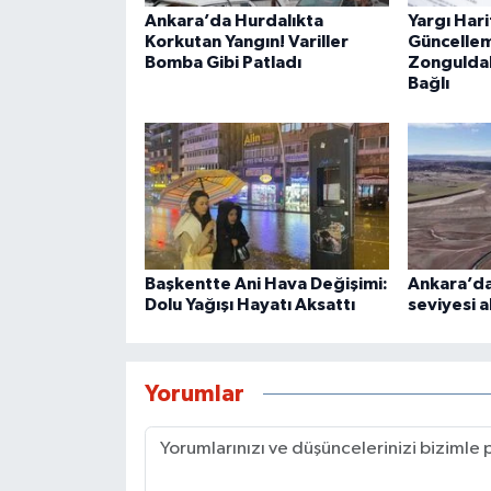
Ankara’da Hurdalıkta
Yargı Har
Korkutan Yangın! Variller
Güncellem
Bomba Gibi Patladı
Zonguldak
Bağlı
Başkentte Ani Hava Değişimi:
Ankara’da
Dolu Yağışı Hayatı Aksattı
seviyesi a
Yorumlar