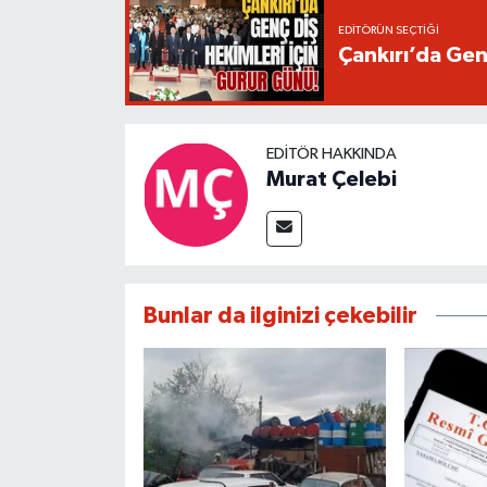
EDITÖRÜN SEÇTIĞI
Çankırı’da Gen
EDITÖR HAKKINDA
Murat Çelebi
Bunlar da ilginizi çekebilir