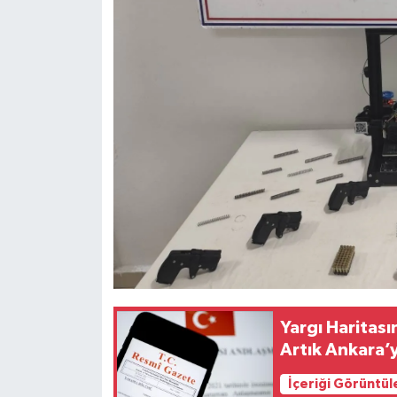
Yargı Haritas
Artık Ankara’y
İçeriği Görüntül