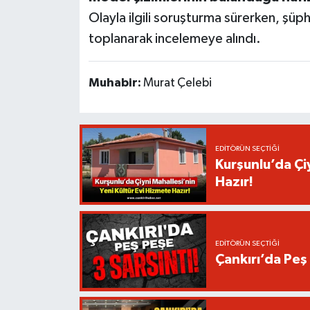
Olayla ilgili soruşturma sürerken, şüphel
toplanarak incelemeye alındı.
Muhabir:
Murat Çelebi
EDITÖRÜN SEÇTIĞI
Kurşunlu’da Çi
Hazır!
EDITÖRÜN SEÇTIĞI
Çankırı’da Peş 