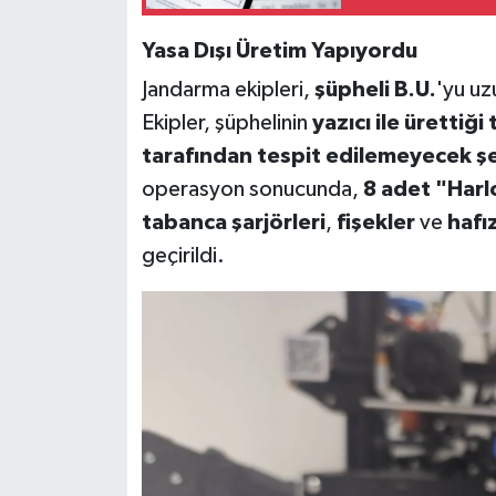
Yasa Dışı Üretim Yapıyordu
Jandarma ekipleri,
şüpheli B.U.
'yu uzu
Ekipler, şüphelinin
yazıcı ile ürettiği
tarafından tespit edilemeyecek şe
operasyon sonucunda,
8 adet "Har
tabanca şarjörleri
,
fişekler
ve
hafı
geçirildi.