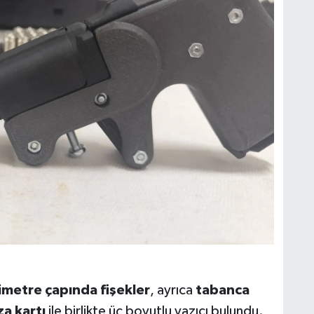
imetre çapında fişekler
, ayrıca
tabanca
a kartı
ile birlikte üç boyutlu yazıcı bulundu.