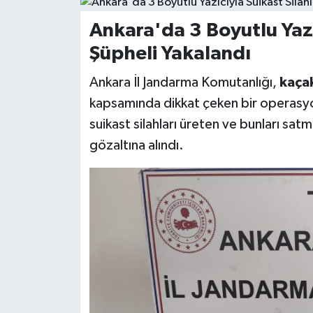
KÜLTÜR SANAT
Ankara'da 3 Boyutlu Yazı
Şüpheli Yakalandı
MAGAZİN
Ankara İl Jandarma Komutanlığı,
kaçak
SAĞLIK
kapsamında dikkat çeken bir operasyon
suikast silahları üreten ve bunları sat
SİYASET
gözaltına alındı.
SPOR
TEKNOLOJİ
VİZYONDAKİLER
YAŞAM