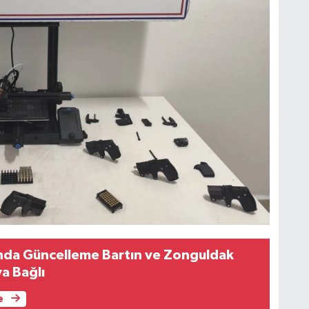
ında Güncelleme Bartın ve Zonguldak
a Bağlı
e