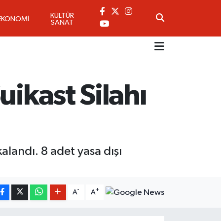
KÜLTÜR
EKONOMİ
SANAT
uikast Silahı
kalandı. 8 adet yasa dışı
-
+
A
A