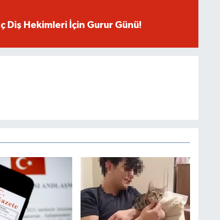
ç Diş Hekimleri İçin Gurur Günü!