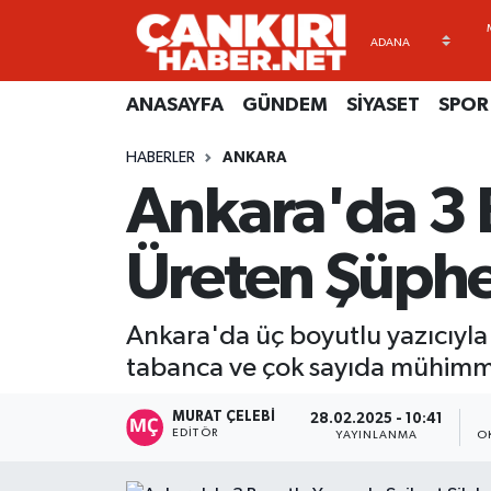
ANASAYFA
Künye
Merkez Hava Durumu
ANASAYFA
GÜNDEM
SİYASET
SPOR
GÜNDEM
İletişim
Merkez Trafik Yoğunluk Haritası
HABERLER
ANKARA
Ankara'da 3 B
SİYASET
Gizlilik Sözleşmesi
Süper Lig Puan Durumu ve Fikstür
SPOR
BİYOGRAFİLER
Tüm Manşetler
Üreten Şüphel
EKONOMİ
EKONOMİ
Son Dakika Haberleri
Ankara'da üç boyutlu yazıcıyla ür
EĞİTİM
GENEL
Haber Arşivi
tabanca ve çok sayıda mühimmat
RESMİ İLANLAR
GÜNDEM
MURAT ÇELEBI
28.02.2025 - 10:41
EDITÖR
YAYINLANMA
O
kimdir-nedir-nasil