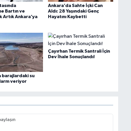
itasında
Ankara’da Sahte İçki Can
e Bartın ve
Aldı: 28 Yaşındaki Genç
 Artık Ankara’ya
Hayatını Kaybetti
Çayırhan Termik Santrali İçin
Dev İhale Sonuçlandı!
 barajlardaki su
larm veriyor