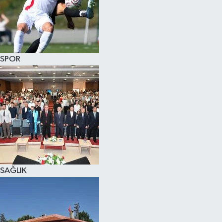
KÜLTÜR SANAT
MAGAZİN
SPOR
SAĞLIK
SİYASET
SPOR
TEKNOLOJİ
VİZYONDAKİLER
SAĞLIK
YAŞAM