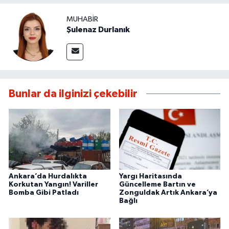
MUHABIR
Şulenaz Durlanık
Bunlar da ilginizi çekebilir
Ankara’da Hurdalıkta
Yargı Haritasında
Korkutan Yangın! Variller
Güncelleme Bartın ve
Bomba Gibi Patladı
Zonguldak Artık Ankara’ya
Bağlı