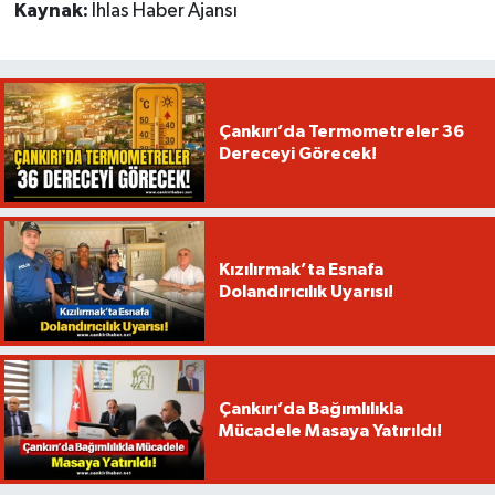
Kaynak:
İhlas Haber Ajansı
Çankırı’da Termometreler 36
Dereceyi Görecek!
Kızılırmak’ta Esnafa
Dolandırıcılık Uyarısı!
Çankırı’da Bağımlılıkla
Mücadele Masaya Yatırıldı!