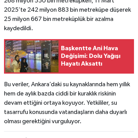
268 milyon 550 bin metreküpken, 11 Mart
2025’te 242 milyon 883 bin metreküpe düşerek
25 milyon 667 bin metreküplük bir azalma
kaydedildi.
Başkentte Ani Hava
Değişimi: Dolu Yağışı
Hayatı Aksattı
Bu veriler, Ankara’daki su kaynaklarında hem yıllık
hem de aylık bazda ciddi bir kuraklık riskinin
devam ettiğini ortaya koyuyor. Yetkililer, su
tasarrufu konusunda vatandaşların daha duyarlı
olması gerektiğini vurguluyor.