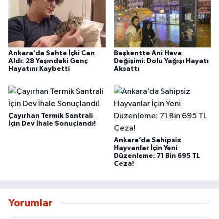
Ankara’da Sahte İçki Can
Başkentte Ani Hava
Aldı: 28 Yaşındaki Genç
Değişimi: Dolu Yağışı Hayatı
Hayatını Kaybetti
Aksattı
Çayırhan Termik Santrali
İçin Dev İhale Sonuçlandı!
Ankara’da Sahipsiz
Hayvanlar İçin Yeni
Düzenleme: 71 Bin 695 TL
Ceza!
Yorumlar