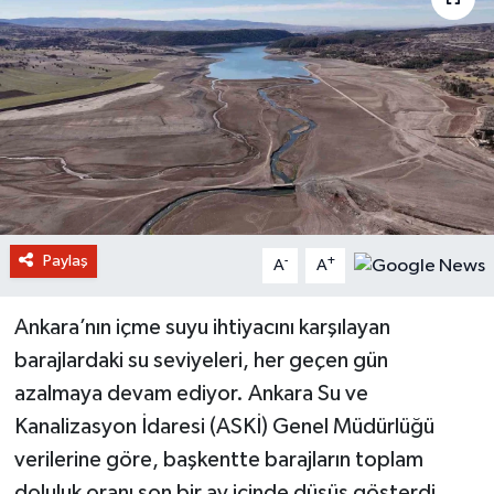
Paylaş
-
+
A
A
Ankara’nın içme suyu ihtiyacını karşılayan
barajlardaki su seviyeleri, her geçen gün
azalmaya devam ediyor. Ankara Su ve
Kanalizasyon İdaresi (ASKİ) Genel Müdürlüğü
verilerine göre, başkentte barajların toplam
doluluk oranı son bir ay içinde düşüş gösterdi.