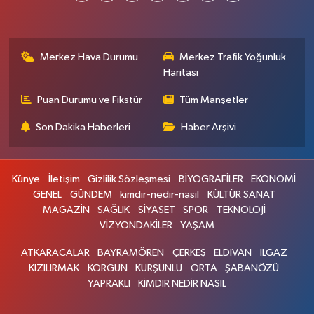
Merkez Hava Durumu
Merkez Trafik Yoğunluk
Haritası
Puan Durumu ve Fikstür
Tüm Manşetler
Son Dakika Haberleri
Haber Arşivi
Künye
İletişim
Gizlilik Sözleşmesi
BİYOGRAFİLER
EKONOMİ
GENEL
GÜNDEM
kimdir-nedir-nasil
KÜLTÜR SANAT
MAGAZİN
SAĞLIK
SİYASET
SPOR
TEKNOLOJİ
VİZYONDAKİLER
YAŞAM
ATKARACALAR
BAYRAMÖREN
ÇERKEŞ
ELDİVAN
ILGAZ
KIZILIRMAK
KORGUN
KURŞUNLU
ORTA
ŞABANÖZÜ
YAPRAKLI
KİMDİR NEDİR NASIL