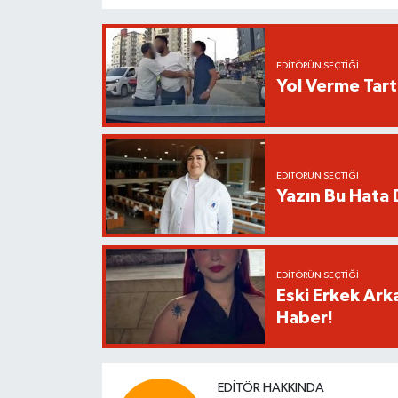
EDITÖRÜN SEÇTIĞI
Yol Verme Tart
EDITÖRÜN SEÇTIĞI
Yazın Bu Hata D
EDITÖRÜN SEÇTIĞI
Eski Erkek Ark
Haber!
EDITÖR HAKKINDA