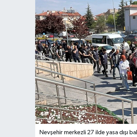
KÜLTÜR SANAT
MAGAZİN
SAĞLIK
SİYASET
SPOR
TEKNOLOJİ
VİZYONDAKİLER
YAŞAM
Nevşehir merkezli 27 ilde yasa dışı bah