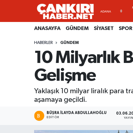
ANASAYFA
Künye
Merkez Hava Durumu
ANASAYFA
GÜNDEM
SİYASET
SPOR
GÜNDEM
İletişim
Merkez Trafik Yoğunluk Haritası
HABERLER
GÜNDEM
10 Milyarlık
SİYASET
Gizlilik Sözleşmesi
Süper Lig Puan Durumu ve Fikstür
SPOR
BİYOGRAFİLER
Tüm Manşetler
Gelişme
EKONOMİ
EKONOMİ
Son Dakika Haberleri
Yaklaşık 10 milyar liralık para t
EĞİTİM
GENEL
Haber Arşivi
aşamaya geçildi.
RESMİ İLANLAR
GÜNDEM
BÜŞRA İLAYDA ABDULLAHOĞLU
03.06.20
EDITÖR
YAYI
kimdir-nedir-nasil