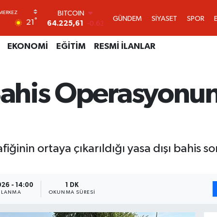
DOLAR
GÜNDEM
SİYASET
SPOR
°
21
47,7143
0.16
EURO
55,0317
-0.02
EKONOMİ
EĞİTİM
RESMİ İLANLAR
STERLİN
64,2463
0.07
GRAM ALTIN
 Bahis Operasyonu
6510.40
0.45
BİST100
13.799
70
BITCOIN
64.225,61
-0.63
rafiğinin ortaya çıkarıldığı yasa dışı bahis 
26 - 14:00
1 DK
NLANMA
OKUNMA SÜRESI