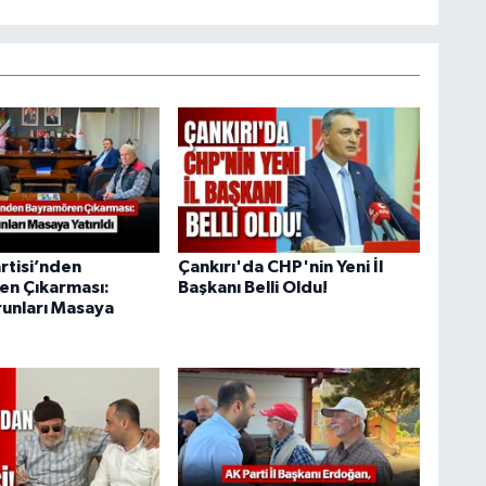
rtisi’nden
Çankırı'da CHP'nin Yeni İl
n Çıkarması:
Başkanı Belli Oldu!
runları Masaya