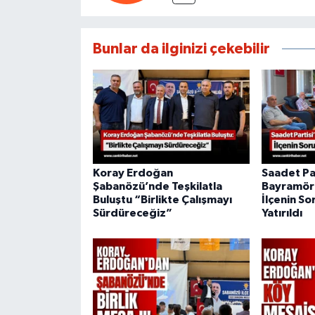
Bunlar da ilginizi çekebilir
Koray Erdoğan
Saadet Pa
Şabanözü’nde Teşkilatla
Bayramöre
Buluştu “Birlikte Çalışmayı
İlçenin So
Sürdüreceğiz”
Yatırıldı