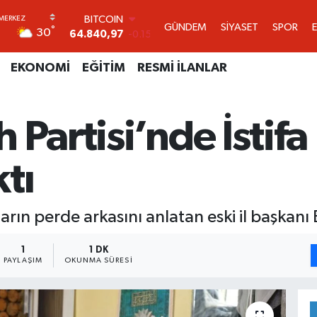
DOLAR
GÜNDEM
SİYASET
SPOR
°
30
47,7436
0.18
EURO
55,2510
0.32
EKONOMİ
EĞİTİM
RESMİ İLANLAR
STERLİN
64,4811
0.38
GRAM ALTIN
 Partisi’nde İstifa
6660.55
0
BİST100
13.779
-14
tı
BITCOIN
64.840,97
-0.15
arın perde arkasını anlatan eski il başkanı 
1
1 DK
PAYLAŞIM
OKUNMA SÜRESI