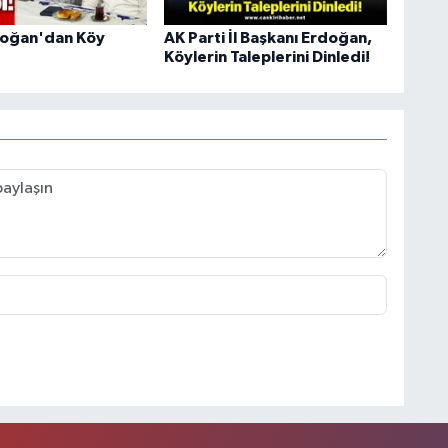
doğan'dan Köy
AK Parti İl Başkanı Erdoğan,
Köylerin Taleplerini Dinledi!