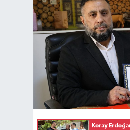
KÜLTÜR SANAT
MAGAZİN
SAĞLIK
SİYASET
SPOR
TEKNOLOJİ
VİZYONDAKİLER
YAŞAM
Koray Erdoğan