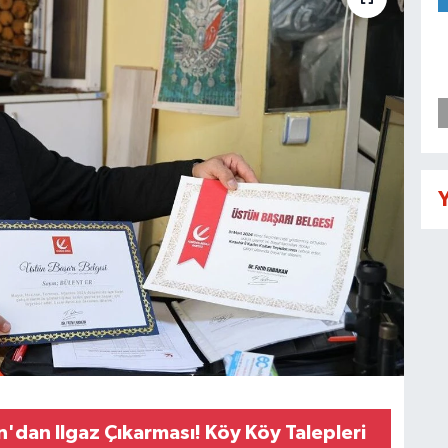
Y
'dan Ilgaz Çıkarması! Köy Köy Talepleri