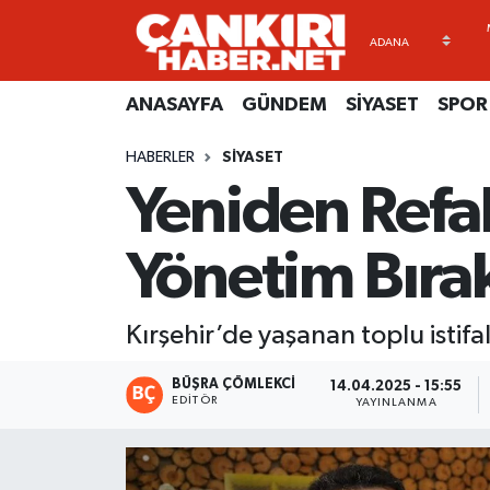
ANASAYFA
Künye
Merkez Hava Durumu
ANASAYFA
GÜNDEM
SİYASET
SPOR
GÜNDEM
İletişim
Merkez Trafik Yoğunluk Haritası
HABERLER
SİYASET
Yeniden Refah
SİYASET
Gizlilik Sözleşmesi
Süper Lig Puan Durumu ve Fikstür
SPOR
BİYOGRAFİLER
Tüm Manşetler
Yönetim Bırak
EKONOMİ
EKONOMİ
Son Dakika Haberleri
Kırşehir’de yaşanan toplu istifal
EĞİTİM
GENEL
Haber Arşivi
BÜŞRA ÇÖMLEKCI
14.04.2025 - 15:55
EDITÖR
YAYINLANMA
RESMİ İLANLAR
GÜNDEM
kimdir-nedir-nasil