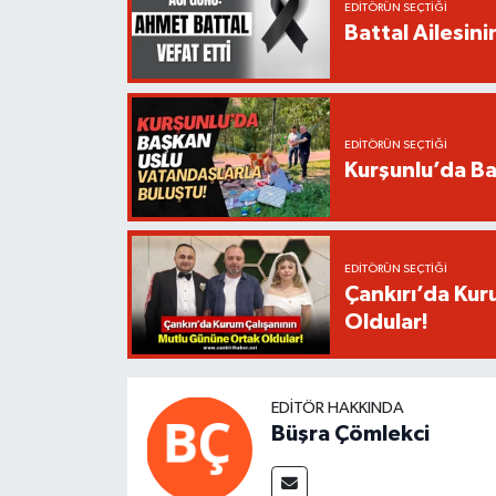
EDITÖRÜN SEÇTIĞI
Battal Ailesin
EDITÖRÜN SEÇTIĞI
Kurşunlu’da Ba
EDITÖRÜN SEÇTIĞI
Çankırı’da Kur
Oldular!
EDITÖR HAKKINDA
Büşra Çömlekci