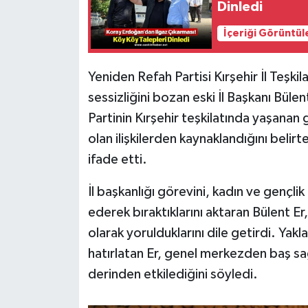
Dinledi
İçeriği Görüntül
Yeniden Refah Partisi Kırşehir İl Teşkil
sessizliğini bozan eski İl Başkanı Büle
Partinin Kırşehir teşkilatında yaşanan 
olan ilişkilerden kaynaklandığını belirt
ifade etti.
İl başkanlığı görevini, kadın ve gençlik 
ederek bıraktıklarını aktaran Bülent E
olarak yorulduklarını dile getirdi. Yakl
hatırlatan Er, genel merkezden baş sağl
derinden etkilediğini söyledi.