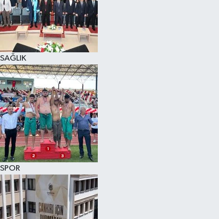
KÜLTÜR SANAT
MAGAZİN
SAĞLIK
SAĞLIK
SİYASET
SPOR
TEKNOLOJİ
VİZYONDAKİLER
SPOR
YAŞAM