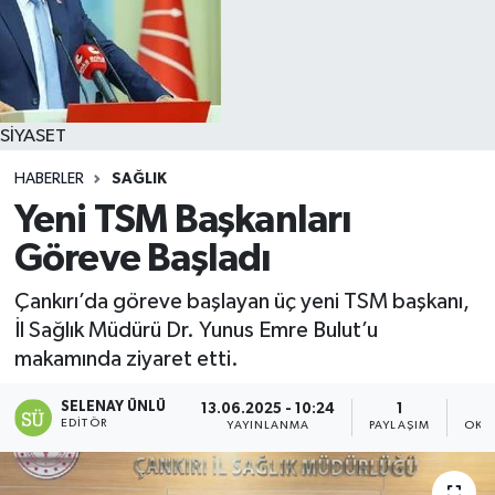
SİYASET
HABERLER
SAĞLIK
Yeni TSM Başkanları
Göreve Başladı
Çankırı’da göreve başlayan üç yeni TSM başkanı,
İl Sağlık Müdürü Dr. Yunus Emre Bulut’u
makamında ziyaret etti.
SELENAY ÜNLÜ
13.06.2025 - 10:24
1
EDITÖR
YAYINLANMA
PAYLAŞIM
OKU