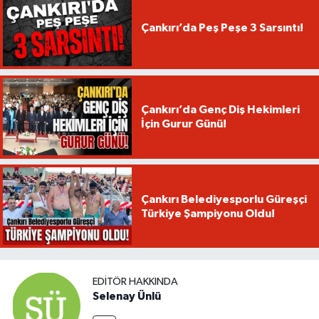
Çankırı’da Peş Peşe 3 Sarsıntı!
Çankırı’da Genç Diş Hekimleri
İçin Gurur Günü!
Çankırı Belediyesporlu Güreşçi
Türkiye Şampiyonu Oldu!
EDITÖR HAKKINDA
Selenay Ünlü