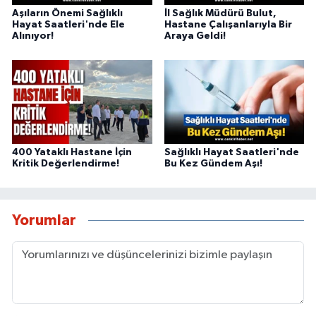
Aşıların Önemi Sağlıklı
İl Sağlık Müdürü Bulut,
Hayat Saatleri'nde Ele
Hastane Çalışanlarıyla Bir
Alınıyor!
Araya Geldi!
400 Yataklı Hastane İçin
Sağlıklı Hayat Saatleri'nde
Kritik Değerlendirme!
Bu Kez Gündem Aşı!
Yorumlar