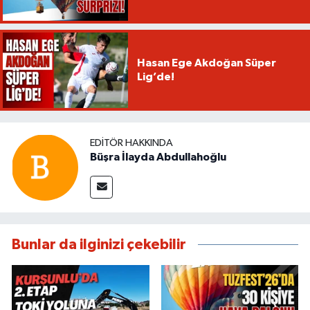
Hasan Ege Akdoğan Süper
Lig’de!
EDITÖR HAKKINDA
Büşra İlayda Abdullahoğlu
Bunlar da ilginizi çekebilir