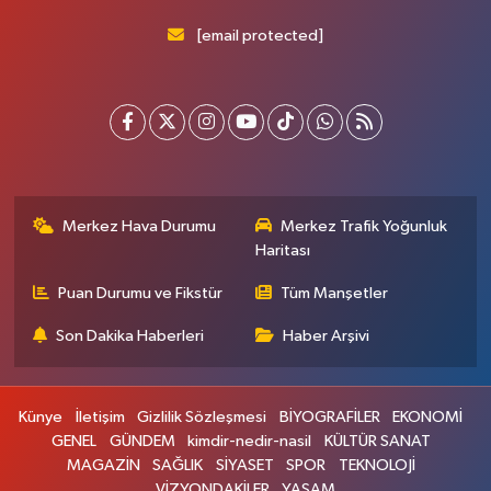
[email protected]
Merkez Hava Durumu
Merkez Trafik Yoğunluk
Haritası
Puan Durumu ve Fikstür
Tüm Manşetler
Son Dakika Haberleri
Haber Arşivi
Künye
İletişim
Gizlilik Sözleşmesi
BİYOGRAFİLER
EKONOMİ
GENEL
GÜNDEM
kimdir-nedir-nasil
KÜLTÜR SANAT
MAGAZİN
SAĞLIK
SİYASET
SPOR
TEKNOLOJİ
VİZYONDAKİLER
YAŞAM