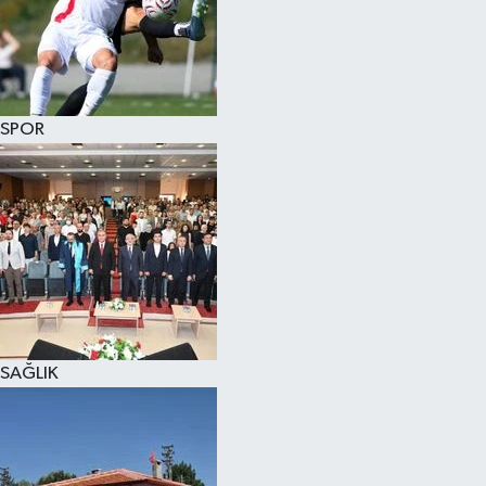
KÜLTÜR SANAT
MAGAZİN
SPOR
SAĞLIK
SİYASET
SPOR
TEKNOLOJİ
VİZYONDAKİLER
SAĞLIK
YAŞAM