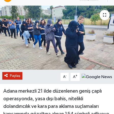
Paylaş
-
+
A
A
Adana merkezli 21 ilde düzenlenen geniş çaplı
operasyonda, yasa dışı bahis, nitelikli
dolandırıcılık ve kara para aklama suçlamaları
kapsamında gözaltına alınan 154 şüpheli adliyeye