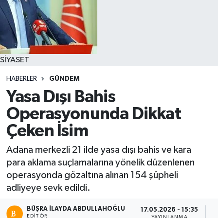
SİYASET
HABERLER
GÜNDEM
Yasa Dışı Bahis
Operasyonunda Dikkat
Çeken İsim
Adana merkezli 21 ilde yasa dışı bahis ve kara
para aklama suçlamalarına yönelik düzenlenen
operasyonda gözaltına alınan 154 şüpheli
adliyeye sevk edildi.
BÜŞRA İLAYDA ABDULLAHOĞLU
17.05.2026 - 15:35
EDITÖR
YAYINLANMA
O