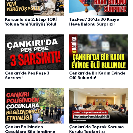
Kurşunlu’da 2. Etap TOKİ
TuzFest’26’da 30 Kişiye
Yoluna Yeni Yürüyüş Yolu!
Hava Balonu Sürprizi!
Çankırı’da Peş Peşe 3
Çankırı’da Bir Kadın Evinde
Sarsıntı!
Ölü Bulundu!
Çankırı Polisinden
Çankırı’da Toprak Koruma
Çocuklara Bilgilendirme
Kurulu Toplantısı