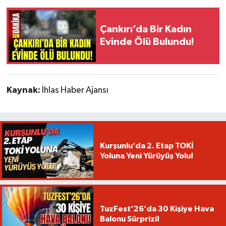
Çankırı’da Bir Kadın
Evinde Ölü Bulundu!
Kaynak:
İhlas Haber Ajansı
Kurşunlu’da 2. Etap TOKİ
Yoluna Yeni Yürüyüş Yolu!
TuzFest’26’da 30 Kişiye Hava
Balonu Sürprizi!