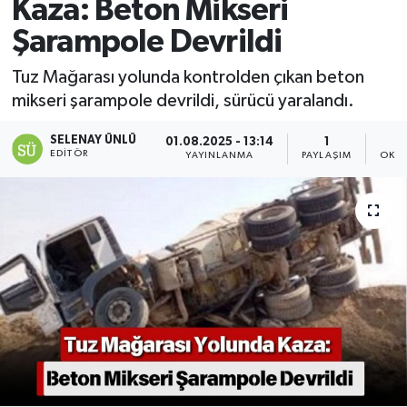
Kaza: Beton Mikseri
Şarampole Devrildi
Tuz Mağarası yolunda kontrolden çıkan beton
mikseri şarampole devrildi, sürücü yaralandı.
SELENAY ÜNLÜ
01.08.2025 - 13:14
1
EDITÖR
YAYINLANMA
PAYLAŞIM
OKUN