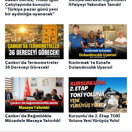
Bakan Gürlek, TİGAD Iğdır
Gençlik Merkezi Öğrencileri
Çalıştayında konuştu:
İtfaiyeyi Yakından Tanıdı!
“Türkiye pazar günü yeni
bir aydınlığa uyanacak”
Çankırı’da Termometreler
Kızılırmak’ta Esnafa
36 Dereceyi Görecek!
Dolandırıcılık Uyarısı!
Çankırı’da Bağımlılıkla
Kurşunlu’da 2. Etap TOKİ
Mücadele Masaya Yatırıldı!
Yoluna Yeni Yürüyüş Yolu!