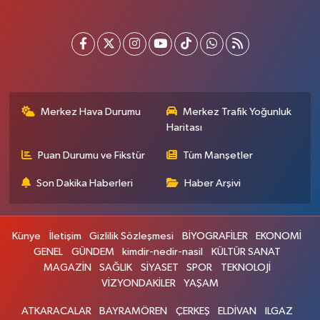
Merkez Hava Durumu
Merkez Trafik Yoğunluk
Haritası
Puan Durumu ve Fikstür
Tüm Manşetler
Son Dakika Haberleri
Haber Arşivi
Künye
İletişim
Gizlilik Sözleşmesi
BİYOGRAFİLER
EKONOMİ
GENEL
GÜNDEM
kimdir-nedir-nasil
KÜLTÜR SANAT
MAGAZİN
SAĞLIK
SİYASET
SPOR
TEKNOLOJİ
VİZYONDAKİLER
YAŞAM
ATKARACALAR
BAYRAMÖREN
ÇERKEŞ
ELDİVAN
ILGAZ