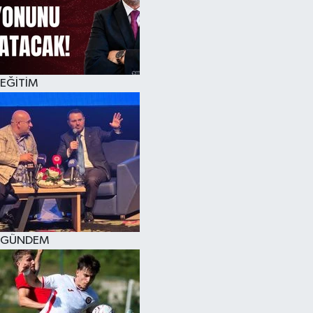
KÜLTÜR SANAT
MAGAZİN
EĞİTİM
SAĞLIK
SİYASET
SPOR
TEKNOLOJİ
VİZYONDAKİLER
GÜNDEM
YAŞAM