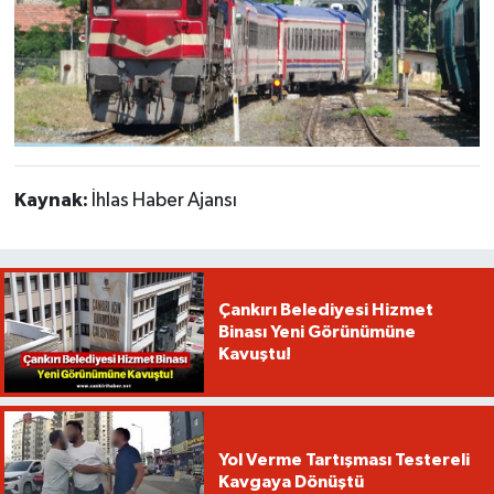
Kaynak:
İhlas Haber Ajansı
Çankırı Belediyesi Hizmet
Binası Yeni Görünümüne
Kavuştu!
Yol Verme Tartışması Testereli
Kavgaya Dönüştü