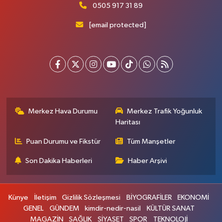
0505 917 31 89
[email protected]
Merkez Hava Durumu
Merkez Trafik Yoğunluk
Haritası
Puan Durumu ve Fikstür
Tüm Manşetler
Son Dakika Haberleri
Haber Arşivi
Künye
İletişim
Gizlilik Sözleşmesi
BİYOGRAFİLER
EKONOMİ
GENEL
GÜNDEM
kimdir-nedir-nasil
KÜLTÜR SANAT
MAGAZİN
SAĞLIK
SİYASET
SPOR
TEKNOLOJİ