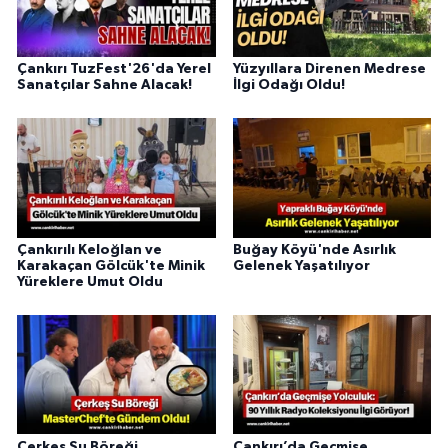
Çankırı TuzFest'26'da Yerel
Yüzyıllara Direnen Medrese
Sanatçılar Sahne Alacak!
İlgi Odağı Oldu!
Çankırılı Keloğlan ve
Buğay Köyü'nde Asırlık
Karakaçan Gölcük'te Minik
Gelenek Yaşatılıyor
Yüreklere Umut Oldu
Çerkeş Su Böreği
Çankırı’da Geçmişe