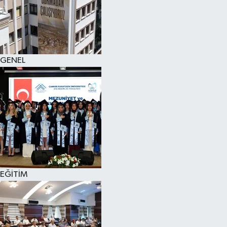
KÜLTÜR SANAT
MAGAZİN
GENEL
SAĞLIK
SİYASET
SPOR
TEKNOLOJİ
VİZYONDAKİLER
EĞİTİM
YAŞAM