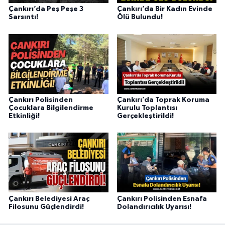
Çankırı’da Peş Peşe 3
Çankırı’da Bir Kadın Evinde
Sarsıntı!
Ölü Bulundu!
Çankırı Polisinden
Çankırı’da Toprak Koruma
Çocuklara Bilgilendirme
Kurulu Toplantısı
Etkinliği!
Gerçekleştirildi!
Çankırı Belediyesi Araç
Çankırı Polisinden Esnafa
Filosunu Güçlendirdi!
Dolandırıcılık Uyarısı!