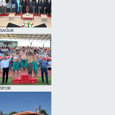
KÜLTÜR SANAT
MAGAZİN
SAĞLIK
SAĞLIK
SİYASET
SPOR
TEKNOLOJİ
VİZYONDAKİLER
SPOR
YAŞAM