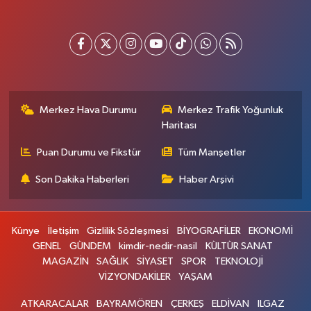
Merkez Hava Durumu
Merkez Trafik Yoğunluk
Haritası
Puan Durumu ve Fikstür
Tüm Manşetler
Son Dakika Haberleri
Haber Arşivi
Künye
İletişim
Gizlilik Sözleşmesi
BİYOGRAFİLER
EKONOMİ
GENEL
GÜNDEM
kimdir-nedir-nasil
KÜLTÜR SANAT
MAGAZİN
SAĞLIK
SİYASET
SPOR
TEKNOLOJİ
VİZYONDAKİLER
YAŞAM
ATKARACALAR
BAYRAMÖREN
ÇERKEŞ
ELDİVAN
ILGAZ