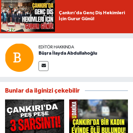
Çankırı’da Genç Diş Hekimleri
İçin Gurur Günü!
EDITÖR HAKKINDA
Büşra İlayda Abdullahoğlu
Bunlar da ilginizi çekebilir