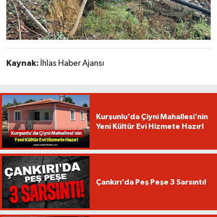
Kaynak:
İhlas Haber Ajansı
Kurşunlu’da Çiyni Mahallesi’nin
Yeni Kültür Evi Hizmete Hazır!
Çankırı’da Peş Peşe 3 Sarsıntı!