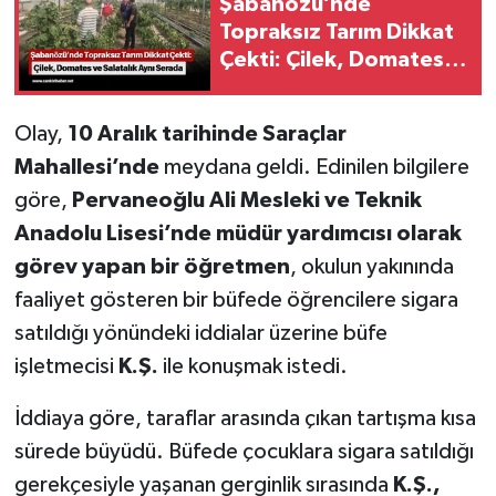
Şabanözü’nde
Topraksız Tarım Dikkat
Çekti: Çilek, Domates
ve Salatalık Aynı Serada
Olay,
10 Aralık tarihinde Saraçlar
Mahallesi’nde
meydana geldi. Edinilen bilgilere
göre,
Pervaneoğlu Ali Mesleki ve Teknik
Anadolu Lisesi’nde müdür yardımcısı olarak
görev yapan bir öğretmen
, okulun yakınında
faaliyet gösteren bir büfede öğrencilere sigara
satıldığı yönündeki iddialar üzerine büfe
işletmecisi
K.Ş.
ile konuşmak istedi.
İddiaya göre, taraflar arasında çıkan tartışma kısa
sürede büyüdü. Büfede çocuklara sigara satıldığı
gerekçesiyle yaşanan gerginlik sırasında
K.Ş.,