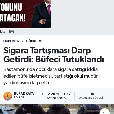
EĞİTİM
HABERLER
GÜNDEM
Sigara Tartışması Darp
Getirdi: Büfeci Tutuklandı
Kastamonu’da çocuklara sigara sattığı iddia
edilen büfe işletmecisi, tartıştığı okul müdür
yardımcısını darp etti.
BURAK KAYA
13.12.2025 - 11:57
1 DK
EDITÖR
YAYINLANMA
OKUNMA SÜRESI