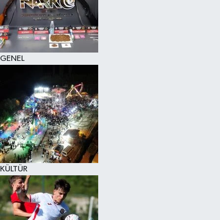
KÜLTÜR SANAT
MAGAZİN
GENEL
SAĞLIK
SİYASET
SPOR
TEKNOLOJİ
VİZYONDAKİLER
KÜLTÜR
YAŞAM