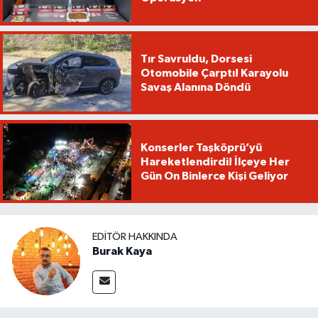
Tır Savruldu, Dorsesi
Otomobile Çarptı! Karayolu
Savaş Alanına Döndü
Konserler Taşköprü’yü
Hareketlendirdi! İlçeye Her
Gün On Binlerce Kişi Geliyor
EDITÖR HAKKINDA
Burak Kaya