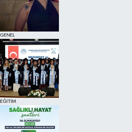
KÜLTÜR SANAT
MAGAZİN
GENEL
SAĞLIK
SİYASET
SPOR
TEKNOLOJİ
VİZYONDAKİLER
EĞİTİM
YAŞAM