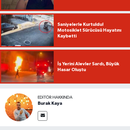
Saniyelerle Kurtuldu!
Motosiklet Sürücüsü Hayatını
Kaybetti
İş Yerini Alevler Sardı, Büyük
Hasar Oluştu
EDITÖR HAKKINDA
Burak Kaya