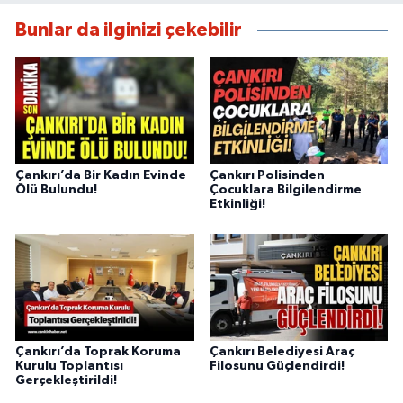
Bunlar da ilginizi çekebilir
Çankırı’da Bir Kadın Evinde
Çankırı Polisinden
Ölü Bulundu!
Çocuklara Bilgilendirme
Etkinliği!
Çankırı’da Toprak Koruma
Çankırı Belediyesi Araç
Kurulu Toplantısı
Filosunu Güçlendirdi!
Gerçekleştirildi!