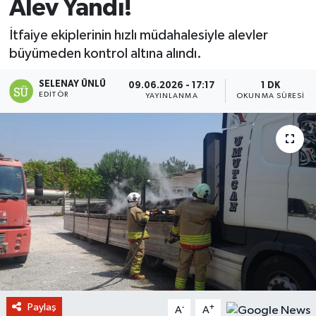
Alev Yandı!
İtfaiye ekiplerinin hızlı müdahalesiyle alevler
büyümeden kontrol altına alındı.
SELENAY ÜNLÜ
09.06.2026 - 17:17
1 DK
EDITÖR
YAYINLANMA
OKUNMA SÜRESI
Paylaş
-
+
A
A