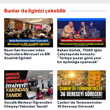
Bunlar da ilginizi çekebilir
Basın İlan Kurumu’ndan
Bakan Gürlek, TİGAD Iğdır
Yayıncılara Mevzuat ve BİK
Çalıştayında konuştu:
Analitik Eğitimi!
“Türkiye pazar günü yeni
bir aydınlığa uyanacak”
Gençlik Merkezi Öğrencileri
Çankırı’da Termometreler
İtfaiyeyi Yakından Tanıdı!
36 Dereceyi Görecek!