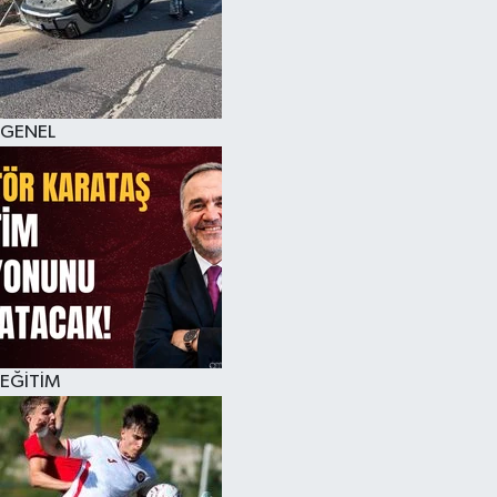
KÜLTÜR SANAT
MAGAZİN
GENEL
SAĞLIK
SİYASET
SPOR
TEKNOLOJİ
VİZYONDAKİLER
EĞİTİM
YAŞAM