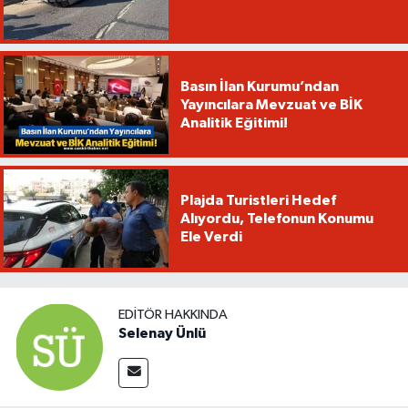
Basın İlan Kurumu’ndan
Yayıncılara Mevzuat ve BİK
Analitik Eğitimi!
Plajda Turistleri Hedef
Alıyordu, Telefonun Konumu
Ele Verdi
EDITÖR HAKKINDA
Selenay Ünlü