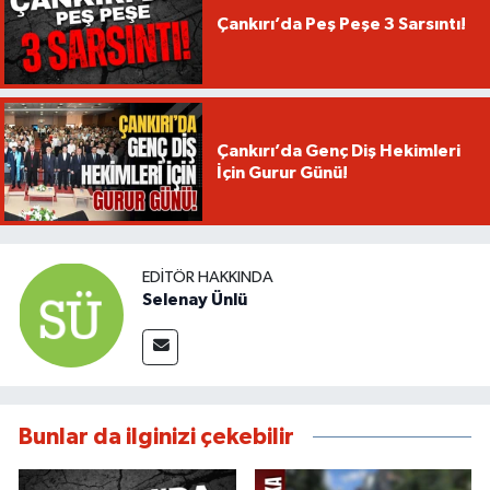
Çankırı’da Peş Peşe 3 Sarsıntı!
Çankırı’da Genç Diş Hekimleri
İçin Gurur Günü!
EDITÖR HAKKINDA
Selenay Ünlü
Bunlar da ilginizi çekebilir