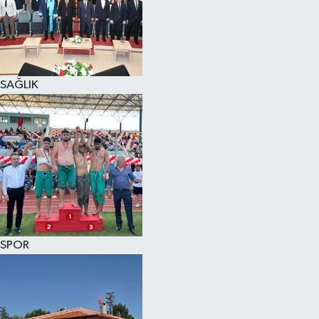
KÜLTÜR SANAT
MAGAZİN
SAĞLIK
SAĞLIK
SİYASET
SPOR
TEKNOLOJİ
VİZYONDAKİLER
SPOR
YAŞAM