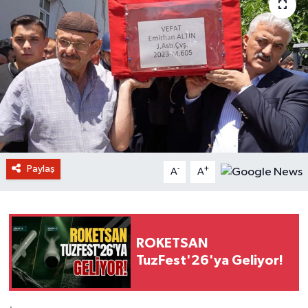
Paylaş
-
+
A
A
ROKETSAN
TuzFest'26'ya Geliyor!