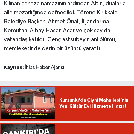
Kılınan cenaze namazının ardından Altın, dualarla
aile mezarlığında defnedildi. Törene Kırıkkale
Belediye Başkanı Ahmet Önal, İl Jandarma
Komutanı Albay Hasan Acar ve çok sayıda
vatandaş katıldı. Genç astsubayın ani ölümü,
memleketinde derin bir üzüntü yarattı.
Kaynak:
İhlas Haber Ajansı
Kurşunlu’da Çiyni Mahallesi’nin
Yeni Kültür Evi Hizmete Hazır!