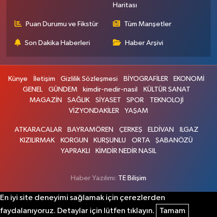
Haritası
Puan Durumu ve Fikstür
Tüm Manşetler
Son Dakika Haberleri
Haber Arşivi
Künye
İletişim
Gizlilik Sözleşmesi
BİYOGRAFİLER
EKONOMİ
GENEL
GÜNDEM
kimdir-nedir-nasil
KÜLTÜR SANAT
MAGAZİN
SAĞLIK
SİYASET
SPOR
TEKNOLOJİ
VİZYONDAKİLER
YAŞAM
ATKARACALAR
BAYRAMÖREN
ÇERKEŞ
ELDİVAN
ILGAZ
KIZILIRMAK
KORGUN
KURŞUNLU
ORTA
ŞABANÖZÜ
YAPRAKLI
KİMDİR NEDİR NASIL
Haber Yazılımı:
TE Bilişim
En iyi site deneyimi sağlamak için çerezlerden
faydalanıyoruz. Detaylar için lütfen tıklayın.
Tamam