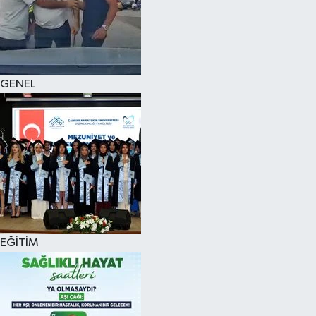
KÜLTÜR SANAT
MAGAZİN
GENEL
SAĞLIK
SİYASET
SPOR
TEKNOLOJİ
VİZYONDAKİLER
EĞİTİM
YAŞAM