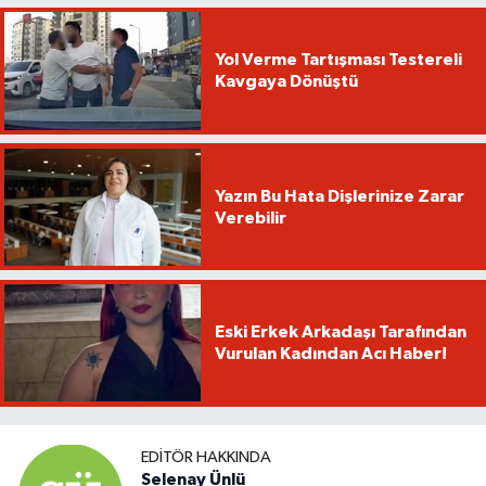
Yol Verme Tartışması Testereli
Kavgaya Dönüştü
Yazın Bu Hata Dişlerinize Zarar
Verebilir
Eski Erkek Arkadaşı Tarafından
Vurulan Kadından Acı Haber!
EDITÖR HAKKINDA
Selenay Ünlü