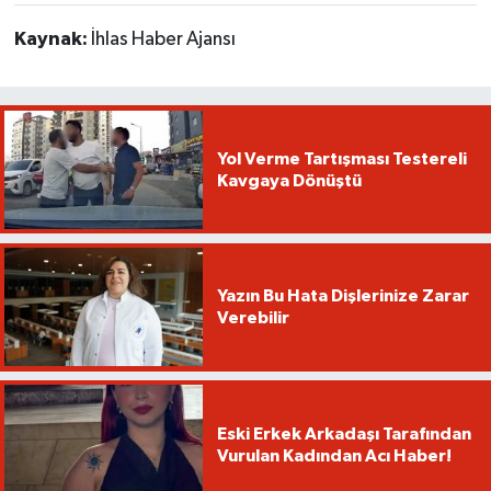
Kaynak:
İhlas Haber Ajansı
Yol Verme Tartışması Testereli
Kavgaya Dönüştü
Yazın Bu Hata Dişlerinize Zarar
Verebilir
Eski Erkek Arkadaşı Tarafından
Vurulan Kadından Acı Haber!