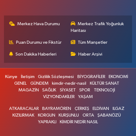
Merkez Hava Durumu
Merkez Trafik Yoğunluk
Haritası
Puan Durumu ve Fikstür
Tüm Manşetler
Son Dakika Haberleri
Haber Arşivi
Künye
İletişim
Gizlilik Sözleşmesi
BİYOGRAFİLER
EKONOMİ
GENEL
GÜNDEM
kimdir-nedir-nasil
KÜLTÜR SANAT
MAGAZİN
SAĞLIK
SİYASET
SPOR
TEKNOLOJİ
VİZYONDAKİLER
YAŞAM
ATKARACALAR
BAYRAMÖREN
ÇERKEŞ
ELDİVAN
ILGAZ
KIZILIRMAK
KORGUN
KURŞUNLU
ORTA
ŞABANÖZÜ
YAPRAKLI
KİMDİR NEDİR NASIL