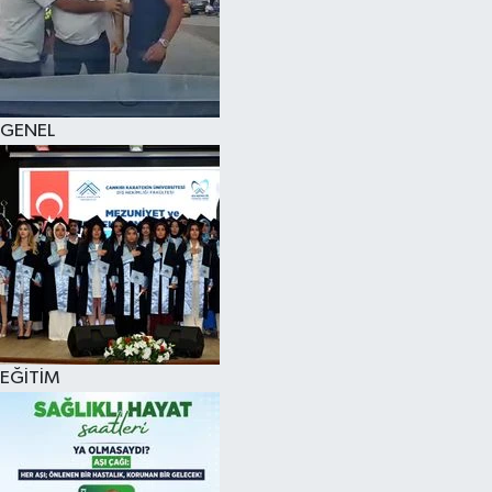
KÜLTÜR SANAT
MAGAZİN
GENEL
SAĞLIK
SİYASET
SPOR
TEKNOLOJİ
VİZYONDAKİLER
EĞİTİM
YAŞAM