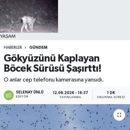
YAŞAM
HABERLER
GÜNDEM
Gökyüzünü Kaplayan
Böcek Sürüsü Şaşırttı!
O anlar cep telefonu kamerasına yansıdı.
SELENAY ÜNLÜ
12.06.2026 - 16:37
1 DK
EDITÖR
YAYINLANMA
OKUNMA SÜRESI