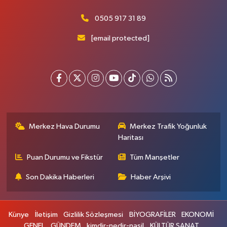
0505 917 31 89
[email protected]
Merkez Hava Durumu
Merkez Trafik Yoğunluk
Haritası
Puan Durumu ve Fikstür
Tüm Manşetler
Son Dakika Haberleri
Haber Arşivi
Künye
İletişim
Gizlilik Sözleşmesi
BİYOGRAFİLER
EKONOMİ
GENEL
GÜNDEM
kimdir-nedir-nasil
KÜLTÜR SANAT