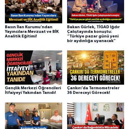
Basın İlan Kurumu’ndan
Bakan Gürlek, TİGAD Iğdır
Yayıncılara Mevzuat ve BİK
Çalıştayında konuştu:
Analitik Eğitimi!
“Türkiye pazar günü yeni
bir aydınlığa uyanacak”
Gençlik Merkezi Öğrencileri
Çankırı’da Termometreler
İtfaiyeyi Yakından Tanıdı!
36 Dereceyi Görecek!