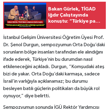
Bakan Gürlek, TİGAD
Iğdır Çalıştayında
konuştu: “Türkiye pazar
günü yeni bir aydınlığa
uyanacak”
İstanbul Gelişim Üniversitesi Öğretim Üyesi Prof.
Dr. Şenol Durgun, sempozyumun Orta Doğu’daki
sorunların bölge insanları tarafından ele alındığını
ifade ederek, Türkiye’nin bu durumdan nasıl
etkileneceğini açıkladı. Durgun, “Komşudaki ateş
bizi de yakar. Orta Doğu’daki karmaşa, sadece
İsrail’in varlığıyla açıklanamaz; bu durumu
besleyen batılı güçlerin politikaları da büyük rol
oynuyor,” diye belirtti.
Sempozyumun sonunda İGÜ Rektör Yardımcısı