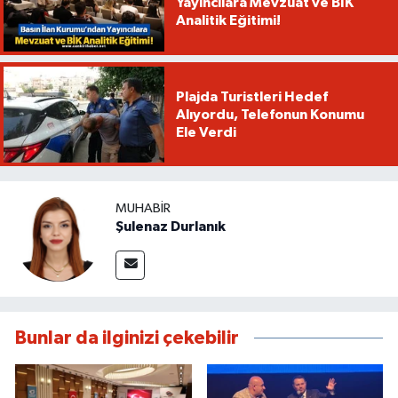
Yayıncılara Mevzuat ve BİK
Analitik Eğitimi!
Plajda Turistleri Hedef
Alıyordu, Telefonun Konumu
Ele Verdi
MUHABIR
Şulenaz Durlanık
Bunlar da ilginizi çekebilir