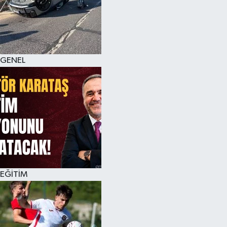
KÜLTÜR SANAT
MAGAZİN
GENEL
SAĞLIK
SİYASET
SPOR
TEKNOLOJİ
VİZYONDAKİLER
EĞİTİM
YAŞAM