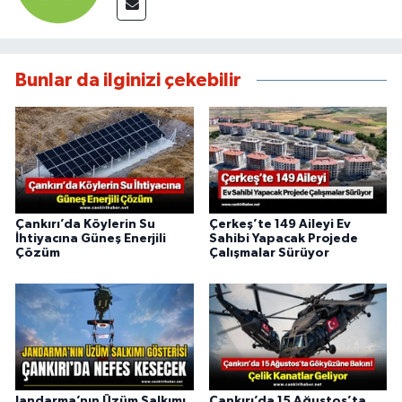
Bunlar da ilginizi çekebilir
Çankırı’da Köylerin Su
Çerkeş’te 149 Aileyi Ev
İhtiyacına Güneş Enerjili
Sahibi Yapacak Projede
Çözüm
Çalışmalar Sürüyor
Jandarma’nın Üzüm Salkımı
Çankırı’da 15 Ağustos’ta