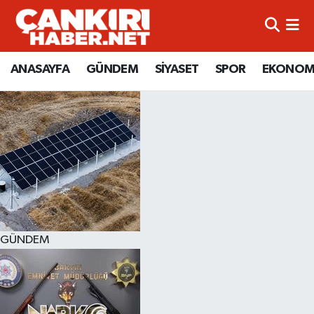
ANASAYFA
Künye
Merkez Hava Durumu
ANASAYFA
GÜNDEM
SİYASET
SPOR
EKONOM
GÜNDEM
İletişim
Merkez Trafik Yoğunluk Haritası
SİYASET
Gizlilik Sözleşmesi
Süper Lig Puan Durumu ve Fikstür
SPOR
BİYOGRAFİLER
Tüm Manşetler
EKONOMİ
EKONOMİ
Son Dakika Haberleri
EĞİTİM
GENEL
Haber Arşivi
GÜNDEM
RESMİ İLANLAR
GÜNDEM
kimdir-nedir-nasil