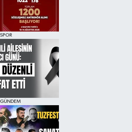
KÜLTÜR SANAT
MAGAZİN
SPOR
SAĞLIK
SİYASET
SPOR
TEKNOLOJİ
VİZYONDAKİLER
GÜNDEM
YAŞAM