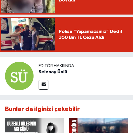
Dövdü!
Polise “Yapamazsınız” Dedi!
350 Bin TL Ceza Aldı
EDITÖR HAKKINDA
Selenay Ünlü
Bunlar da ilginizi çekebilir