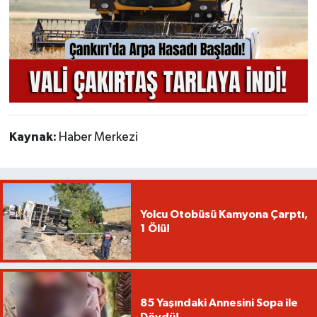
Kaynak:
Haber Merkezi
Yolcu Otobüsü Kamyona Çarptı,
1 Ölü!
85 Yaşındaki Annesini Sopa ile