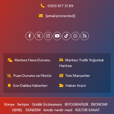
0505 917 31 89
[email protected]
Merkez Hava Durumu
Merkez Trafik Yoğunluk
Haritası
Puan Durumu ve Fikstür
Tüm Manşetler
Son Dakika Haberleri
Haber Arşivi
Künye
İletişim
Gizlilik Sözleşmesi
BİYOGRAFİLER
EKONOMİ
GENEL
GÜNDEM
kimdir-nedir-nasil
KÜLTÜR SANAT