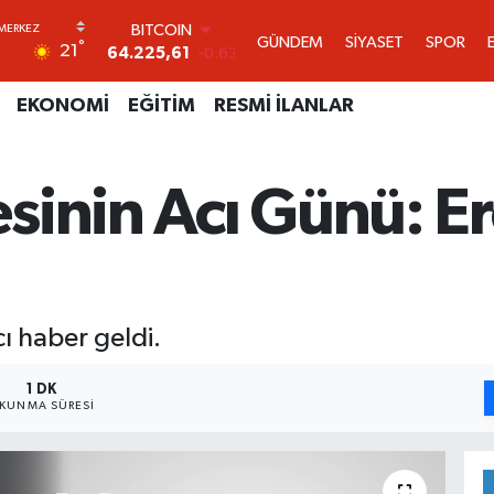
BITCOIN
64.225,61
-0.63
GÜNDEM
SİYASET
SPOR
DOLAR
°
21
47,7143
0.16
EURO
EKONOMİ
EĞİTİM
RESMİ İLANLAR
55,0317
-0.02
STERLİN
64,2463
0.07
GRAM ALTIN
sinin Acı Günü: E
6510.40
0.45
BİST100
13.799
70
ı haber geldi.
1 DK
KUNMA SÜRESI