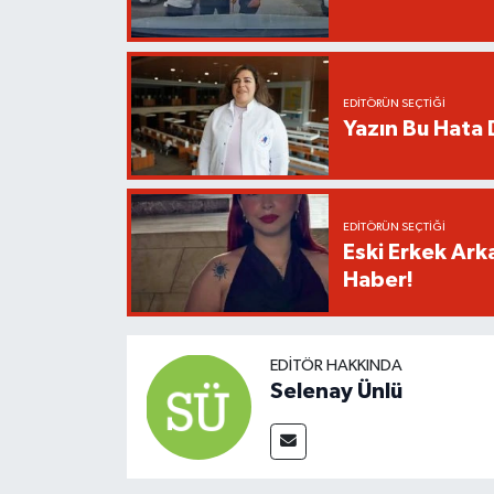
EDITÖRÜN SEÇTIĞI
Yazın Bu Hata D
EDITÖRÜN SEÇTIĞI
Eski Erkek Ark
Haber!
EDITÖR HAKKINDA
Selenay Ünlü