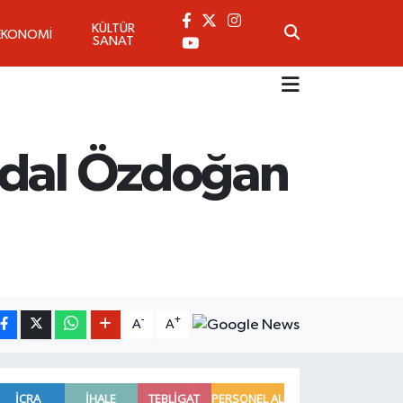
KÜLTÜR
EKONOMİ
SANAT
rdal Özdoğan
-
+
A
A