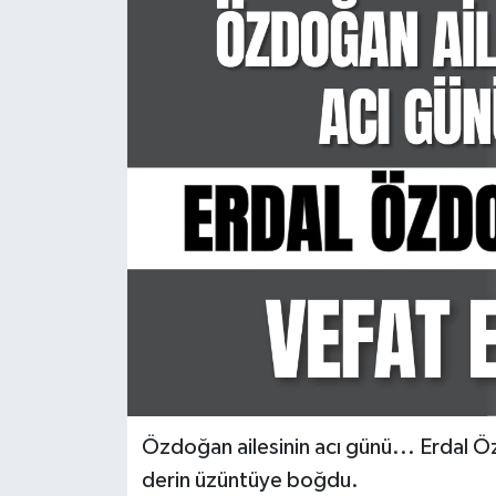
KÜLTÜR SANAT
MAGAZİN
SAĞLIK
SİYASET
SPOR
TEKNOLOJİ
VİZYONDAKİLER
YAŞAM
Özdoğan ailesinin acı günü... Erdal Özd
derin üzüntüye boğdu.