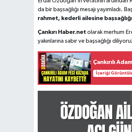
Erdal Özdoğan'ın vefatının ardından
da bir başsağlığı mesajı yayımladı. B
rahmet, kederli ailesine başsağlığı
Çankırı Haber.net
olarak merhum Erd
yakınlarına sabır ve başsağlığı diliyoru
Çankırılı Adam
İçeriği Görüntül