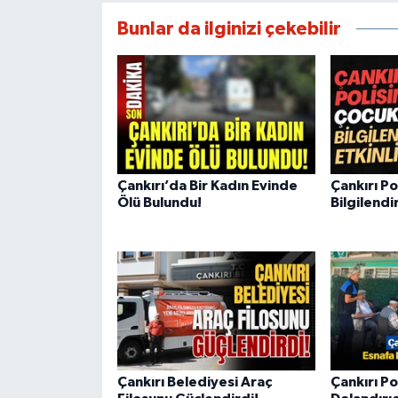
Bunlar da ilginizi çekebilir
Çankırı’da Bir Kadın Evinde
Çankırı P
Ölü Bulundu!
Bilgilendi
Çankırı Belediyesi Araç
Çankırı Po