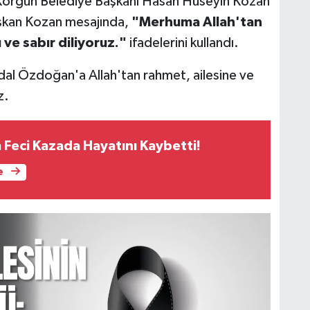
 Korgun Belediye Başkanı Hasan Hüseyin Kozan
aşkan Kozan mesajında,
"Merhuma Allah'tan
 ve sabır diliyoruz."
ifadelerini kullandı.
al Özdoğan'a Allah'tan rahmet, ailesine ve
z.
 Feci Kazada Hayatını Kaybetti!
e