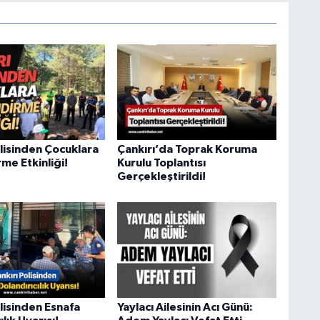
olisinden Çocuklara
Çankırı’da Toprak Koruma
rme Etkinliği!
Kurulu Toplantısı
Gerçekleştirildi!
lisinden Esnafa
Yaylacı Ailesinin Acı Günü: