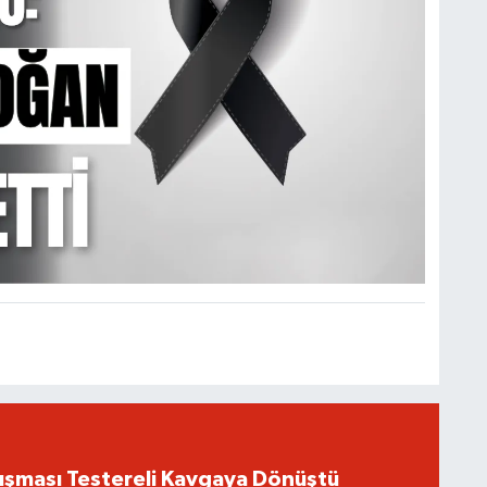
ışması Testereli Kavgaya Dönüştü