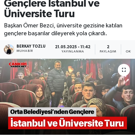
Gençlere İstanbul ve
Üniversite Turu
Başkan Ömer Bezci, üniversite gezisine katılan
gençlere başarılar dileyerek yola çıkardı.
BERKAY TOZLU
21.05.2025 - 11:42
2
MUHABIR
YAYINLANMA
PAYLAŞIM
OKUN