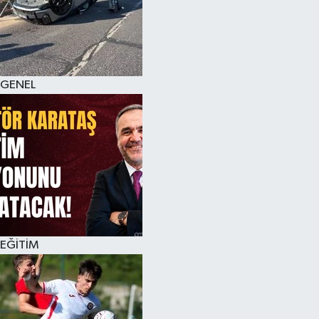
KÜLTÜR SANAT
MAGAZİN
GENEL
SAĞLIK
SİYASET
SPOR
TEKNOLOJİ
VİZYONDAKİLER
EĞİTİM
YAŞAM