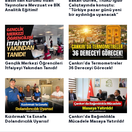
Basın İlan Kurumu’ndan
Bakan Gürlek, TİGAD Iğdır
Yayıncılara Mevzuat ve BİK
Çalıştayında konuştu:
Analitik Eğitimi!
“Türkiye pazar günü yeni
bir aydınlığa uyanacak”
Gençlik Merkezi Öğrencileri
Çankırı’da Termometreler
İtfaiyeyi Yakından Tanıdı!
36 Dereceyi Görecek!
Kızılırmak’ta Esnafa
Çankırı’da Bağımlılıkla
Dolandırıcılık Uyarısı!
Mücadele Masaya Yatırıldı!