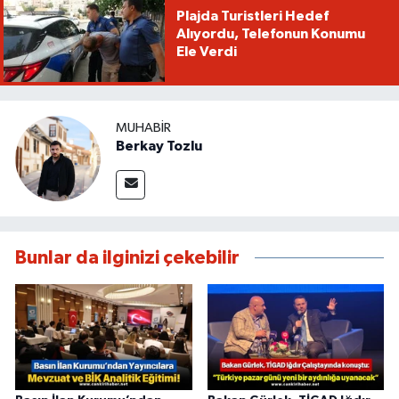
Plajda Turistleri Hedef
Alıyordu, Telefonun Konumu
Ele Verdi
MUHABIR
Berkay Tozlu
Bunlar da ilginizi çekebilir