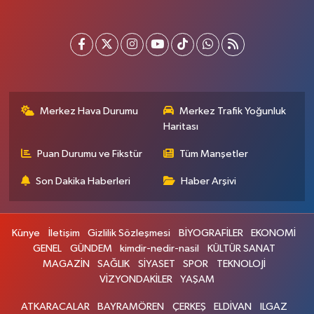
Merkez Hava Durumu
Merkez Trafik Yoğunluk
Haritası
Puan Durumu ve Fikstür
Tüm Manşetler
Son Dakika Haberleri
Haber Arşivi
Künye
İletişim
Gizlilik Sözleşmesi
BİYOGRAFİLER
EKONOMİ
GENEL
GÜNDEM
kimdir-nedir-nasil
KÜLTÜR SANAT
MAGAZİN
SAĞLIK
SİYASET
SPOR
TEKNOLOJİ
VİZYONDAKİLER
YAŞAM
ATKARACALAR
BAYRAMÖREN
ÇERKEŞ
ELDİVAN
ILGAZ