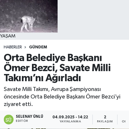
YAŞAM
HABERLER
GÜNDEM
Orta Belediye Başkanı
Ömer Bezci, Savate Milli
Takımı’nı Ağırladı
Savate Milli Takımı, Avrupa Şampiyonası
öncesinde Orta Belediye Başkanı Ömer Bezci’yi
ziyaret etti.
SELENAY ÜNLÜ
04.09.2025 - 14:22
2
EDITÖR
YAYINLANMA
PAYLAŞIM
OKU