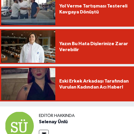
Yol Verme Tartışması Testereli
Kavgaya Dönüştü
Yazın Bu Hata Dişlerinize Zarar
Verebilir
Eski Erkek Arkadaşı Tarafından
Vurulan Kadından Acı Haber!
EDITÖR HAKKINDA
Selenay Ünlü