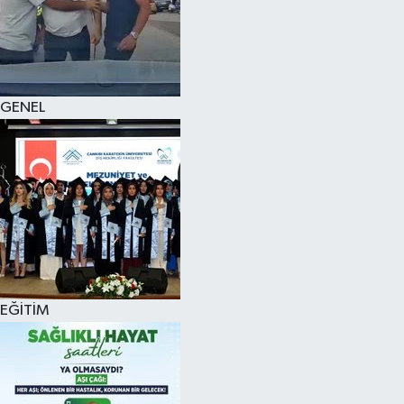
KÜLTÜR SANAT
MAGAZİN
GENEL
SAĞLIK
SİYASET
SPOR
TEKNOLOJİ
VİZYONDAKİLER
EĞİTİM
YAŞAM