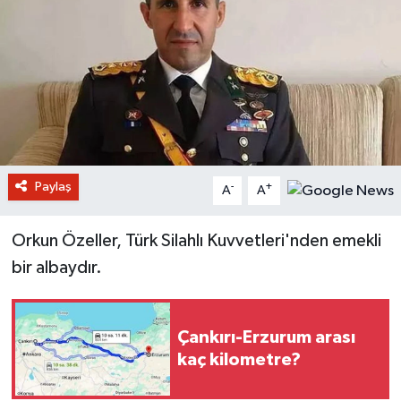
Paylaş
-
+
A
A
Orkun Özeller, Türk Silahlı Kuvvetleri'nden emekli
bir albaydır.
Çankırı-Erzurum arası
kaç kilometre?