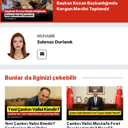
Başkan Kozan Başkanlığında
Korgun Meclisi Toplandı!
MUHABIR
Şulenaz Durlanık
Bunlar da ilginizi çekebilir
Yeni Çankırı Valisi Kimdir?
Çankırı Valisi Mustafa Fırat