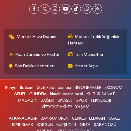
Merkez Hava Durumu
Merkez Trafik Yoğunluk
Haritası
Puan Durumu ve Fikstür
Tüm Manşetler
Son Dakika Haberleri
Haber Arşivi
Künye
İletişim
Gizlilik Sözleşmesi
BİYOGRAFİLER
EKONOMİ
GENEL
GÜNDEM
kimdir-nedir-nasil
KÜLTÜR SANAT
MAGAZİN
SAĞLIK
SİYASET
SPOR
TEKNOLOJİ
VİZYONDAKİLER
YAŞAM
ATKARACALAR
BAYRAMÖREN
ÇERKEŞ
ELDİVAN
ILGAZ
KIZILIRMAK
KORGUN
KURŞUNLU
ORTA
ŞABANÖZÜ