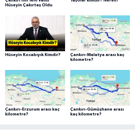
Çankırı’nın Yeni Valisi
Taşolar kimdir? Nereli?
Hüseyin Çakırtaş Oldu
Hüseyin Kocabıyık Kimdir?
Çankırı-Malatya arası kaç
kilometre?
Çankırı-Erzurum arası kaç
Çankırı-Gümüşhane arası
kilometre?
kaç kilometre?