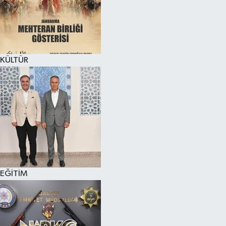
KÜLTÜR SANAT
MAGAZİN
KÜLTÜR
SAĞLIK
SİYASET
SPOR
TEKNOLOJİ
VİZYONDAKİLER
EĞİTİM
YAŞAM