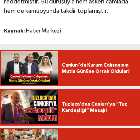
reddetmiştir. Bu duruşuyla hem askerî camiada
hem de kamuoyunda takdir toplamıştır.
Kaynak:
Haber Merkezi
Çankırı’da Kurum Çalışanının
Mutlu Gününe Ortak Oldular!
Tuzluca’dan Çankırı’ya “Tuz
Kardeşliği” Mesajı!