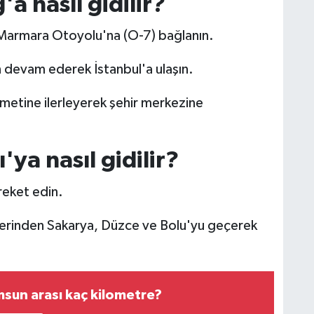
ğ'a
nasıl gidilir?
 Marmara Otoyolu'na (O-7) bağlanın.
 devam ederek İstanbul'a ulaşın.
ametine ilerleyerek şehir merkezine
ya nasıl gidilir?
reket edin.
rinden Sakarya, Düzce ve Bolu'yu geçerek
sun arası kaç kilometre?