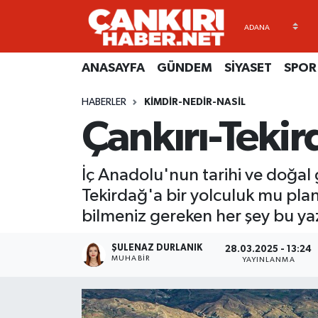
ANASAYFA
Künye
Merkez Hava Durumu
ANASAYFA
GÜNDEM
SİYASET
SPOR
GÜNDEM
İletişim
Merkez Trafik Yoğunluk Haritası
HABERLER
KIMDIR-NEDIR-NASIL
Çankırı-Tekir
SİYASET
Gizlilik Sözleşmesi
Süper Lig Puan Durumu ve Fikstür
SPOR
BİYOGRAFİLER
Tüm Manşetler
İç Anadolu'nun tarihi ve doğal 
Tekirdağ'a bir yolculuk mu plan
EKONOMİ
EKONOMİ
Son Dakika Haberleri
bilmeniz gereken her şey bu ya
EĞİTİM
GENEL
Haber Arşivi
ŞULENAZ DURLANIK
28.03.2025 - 13:24
MUHABIR
YAYINLANMA
RESMİ İLANLAR
GÜNDEM
kimdir-nedir-nasil