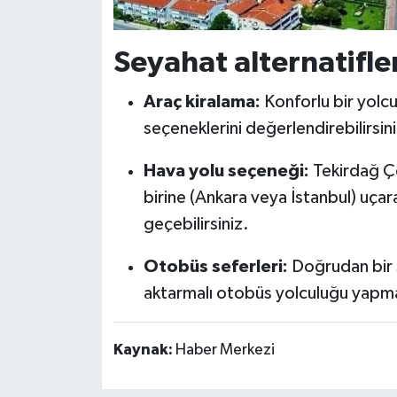
Seyahat alternatifler
Araç kiralama:
Konforlu bir yolcu
seçeneklerini değerlendirebilirsini
Hava yolu seçeneği:
Tekirdağ Ço
birine (Ankara veya İstanbul) uçar
geçebilirsiniz.
Otobüs seferleri:
Doğrudan bir 
aktarmalı otobüs yolculuğu yap
Kaynak:
Haber Merkezi