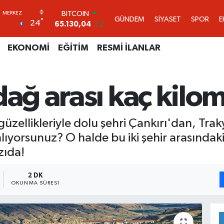
DOLAR
GÜNDEM
SİYASET
SPOR
E
°
24
47,7106
0.17
EURO
55,1652
0.27
EKONOMİ
EĞİTİM
RESMİ İLANLAR
STERLİN
64,4046
0.35
GRAM ALTIN
dağ arası kaç kilo
6648.99
2.59
BİST100
13.773
-19
BITCOIN
güzellikleriyle dolu şehri Çankırı'dan, Tra
65.130,04
1.2
lıyorsunuz? O halde bu iki şehir arasında
zıda!
2 DK
OKUNMA SÜRESI