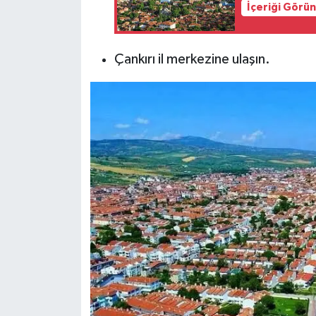
İçeriği Görü
Çankırı il merkezine ulaşın.