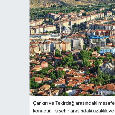
KÜLTÜR SANAT
MAGAZİN
SAĞLIK
SİYASET
SPOR
TEKNOLOJİ
VİZYONDAKİLER
YAŞAM
Çankırı ve Tekirdağ arasındaki mesafe,
konudur. İki şehir arasındaki uzaklık ve