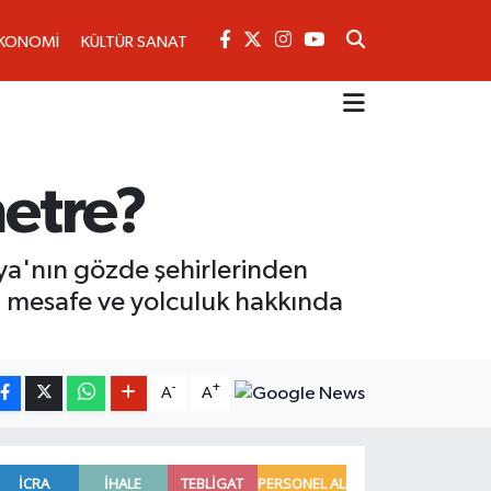
KONOMİ
KÜLTÜR SANAT
metre?
kya'nın gözde şehirlerinden
ki mesafe ve yolculuk hakkında
-
+
A
A