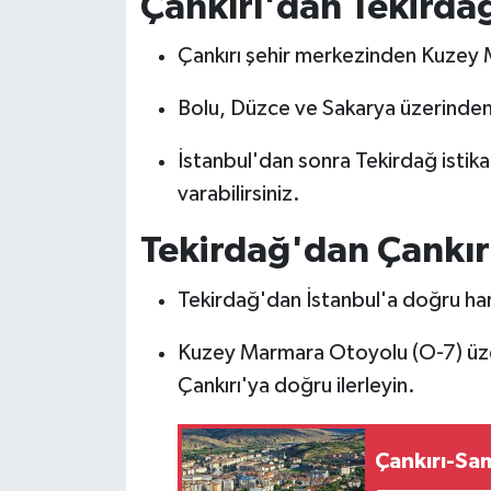
Çankırı'dan Tekirda
Çankırı şehir merkezinden Kuzey
Bolu, Düzce ve Sakarya üzerinden
İstanbul'dan sonra Tekirdağ istik
varabilirsiniz.
Tekirdağ'dan Çankırı'
Tekirdağ'dan İstanbul'a doğru ha
Kuzey Marmara Otoyolu (O-7) üze
Çankırı'ya doğru ilerleyin.
Çankırı-Sam