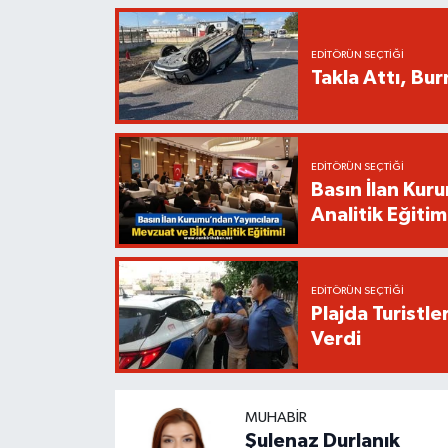
EDITÖRÜN SEÇTIĞI
Takla Attı, Bu
EDITÖRÜN SEÇTIĞI
Basın İlan Kur
Analitik Eğitim
EDITÖRÜN SEÇTIĞI
Plajda Turistl
Verdi
MUHABIR
Şulenaz Durlanık