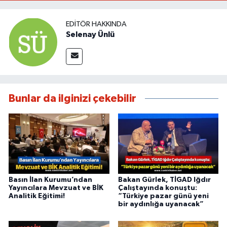
EDITÖR HAKKINDA
Selenay Ünlü
Bunlar da ilginizi çekebilir
Basın İlan Kurumu’ndan
Bakan Gürlek, TİGAD Iğdır
Yayıncılara Mevzuat ve BİK
Çalıştayında konuştu:
Analitik Eğitimi!
“Türkiye pazar günü yeni
bir aydınlığa uyanacak”