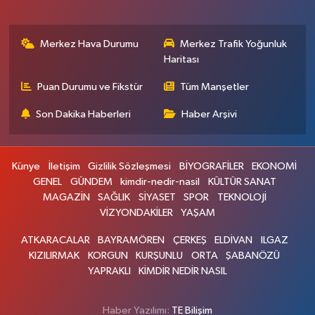
Merkez Hava Durumu
Merkez Trafik Yoğunluk
Haritası
Puan Durumu ve Fikstür
Tüm Manşetler
Son Dakika Haberleri
Haber Arşivi
Künye
İletişim
Gizlilik Sözleşmesi
BİYOGRAFİLER
EKONOMİ
GENEL
GÜNDEM
kimdir-nedir-nasil
KÜLTÜR SANAT
MAGAZİN
SAĞLIK
SİYASET
SPOR
TEKNOLOJİ
VİZYONDAKİLER
YAŞAM
ATKARACALAR
BAYRAMÖREN
ÇERKEŞ
ELDİVAN
ILGAZ
KIZILIRMAK
KORGUN
KURŞUNLU
ORTA
ŞABANÖZÜ
YAPRAKLI
KİMDİR NEDİR NASIL
Haber Yazılımı:
TE Bilişim