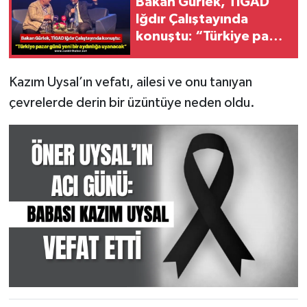
Bakan Gürlek, TİGAD
Iğdır Çalıştayında
konuştu: “Türkiye pazar
günü yeni bir aydınlığa
uyanacak”
Kazım Uysal’ın vefatı, ailesi ve onu tanıyan
çevrelerde derin bir üzüntüye neden oldu.