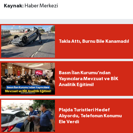
Kaynak:
Haber Merkezi
Takla Attı, Burnu Bile Kanamadı!
Basın İlan Kurumu’ndan
Yayıncılara Mevzuat ve BİK
Analitik Eğitimi!
Plajda Turistleri Hedef
Alıyordu, Telefonun Konumu
Ele Verdi