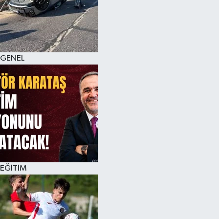
KÜLTÜR SANAT
MAGAZİN
GENEL
SAĞLIK
SİYASET
SPOR
TEKNOLOJİ
VİZYONDAKİLER
EĞİTİM
YAŞAM