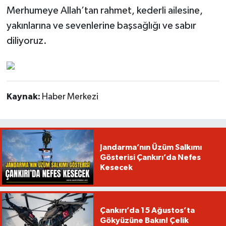
Merhumeye Allah’tan rahmet, kederli ailesine,
yakınlarına ve sevenlerine başsağlığı ve sabır
diliyoruz.
Kaynak:
Haber Merkezi
Jandarma’nın Üzüm Salkımı
Gösterisi Çankırı’da Nefes
Kesecek
Çankırı’da 15 Ağustos’ta
Gökyüzüne Bakın! Çelik