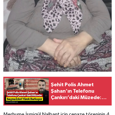
Şehit Polis Ahmet
Şahan’ın Telefonu
Çankırı’daki Müzede:
Saçma İzleri Yürek
Burkuyor
Merhume İsmigül Nalbant için cenaze töreninin 4