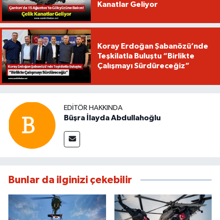
Kanatlar Geliyor
Koray Erdoğan Şabanözü’nde
Teşkilatla Buluştu “Birlikte
Çalışmayı Sürdüreceğiz”
EDITÖR HAKKINDA
Büşra İlayda Abdullahoğlu
Bunlar da ilginizi çekebilir