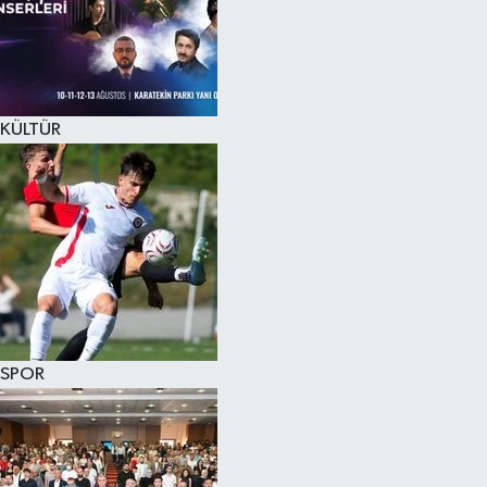
KÜLTÜR SANAT
MAGAZİN
KÜLTÜR
SAĞLIK
SİYASET
SPOR
TEKNOLOJİ
VİZYONDAKİLER
SPOR
YAŞAM