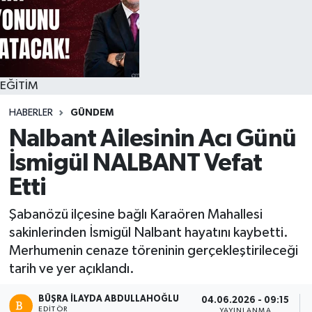
EĞİTİM
HABERLER
GÜNDEM
Nalbant Ailesinin Acı Günü
İsmigül NALBANT Vefat
Etti
Şabanözü ilçesine bağlı Karaören Mahallesi
sakinlerinden İsmigül Nalbant hayatını kaybetti.
Merhumenin cenaze töreninin gerçekleştirileceği
tarih ve yer açıklandı.
BÜŞRA İLAYDA ABDULLAHOĞLU
04.06.2026 - 09:15
EDITÖR
YAYINLANMA