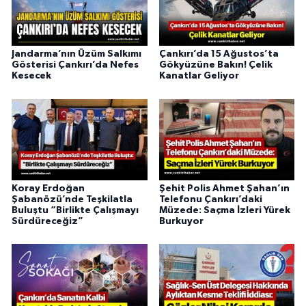
Jandarma’nın Üzüm Salkımı
Çankırı’da 15 Ağustos’ta
Gösterisi Çankırı’da Nefes
Gökyüzüne Bakın! Çelik
Kesecek
Kanatlar Geliyor
Koray Erdoğan
Şehit Polis Ahmet Şahan’ın
Şabanözü’nde Teşkilatla
Telefonu Çankırı’daki
Buluştu “Birlikte Çalışmayı
Müzede: Saçma İzleri Yürek
Sürdüreceğiz”
Burkuyor