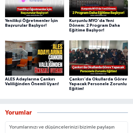
Yenilikçi Öğretmenler İçin
Kurşunlu MYO'da Yeni
Başvurular Başlıyor!
Dönem: 2 Program Daha
Eğitime Başlıyor!
ALES Adaylarına Çankırı
Çankırı'da Okullarda Görev
Valiliğinden Önemli Uyarı!
Yapacak Personele Zorunlu
Eğitim!
Yorumlar