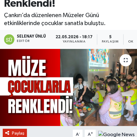
Renklendi!
Çankırı’da düzenlenen Müzeler Günü
etkinliklerinde çocuklar sanatla buluştu.
SELENAY ÜNLÜ
22.05.2026 - 18:17
5
EDITÖR
YAYINLANMA
PAYLAŞIM
OKU
Paylaş
-
+
A
A