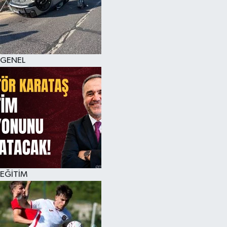
KÜLTÜR SANAT
MAGAZİN
GENEL
SAĞLIK
SİYASET
SPOR
TEKNOLOJİ
VİZYONDAKİLER
EĞİTİM
YAŞAM