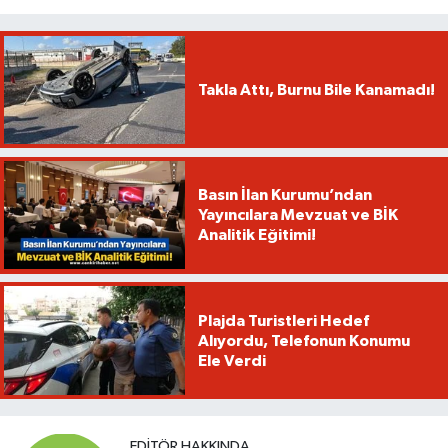
Takla Attı, Burnu Bile Kanamadı!
Basın İlan Kurumu’ndan
Yayıncılara Mevzuat ve BİK
Analitik Eğitimi!
Plajda Turistleri Hedef
Alıyordu, Telefonun Konumu
Ele Verdi
EDITÖR HAKKINDA