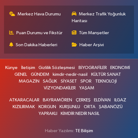
Merkez Hava Durumu
Merkez Trafik Yoğunluk
Haritası
Puan Durumu ve Fikstür
Tüm Manşetler
Son Dakika Haberleri
Haber Arşivi
Künye
İletişim
Gizlilik Sözleşmesi
BİYOGRAFİLER
EKONOMİ
GENEL
GÜNDEM
kimdir-nedir-nasil
KÜLTÜR SANAT
MAGAZİN
SAĞLIK
SİYASET
SPOR
TEKNOLOJİ
VİZYONDAKİLER
YAŞAM
ATKARACALAR
BAYRAMÖREN
ÇERKEŞ
ELDİVAN
ILGAZ
KIZILIRMAK
KORGUN
KURŞUNLU
ORTA
ŞABANÖZÜ
YAPRAKLI
KİMDİR NEDİR NASIL
Haber Yazılımı:
TE Bilişim