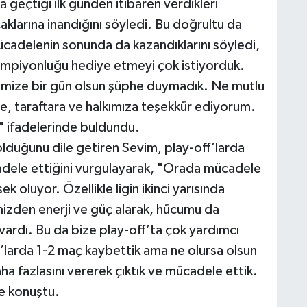
geçtiği ilk günden itibaren verdikleri
klarına inandığını söyledi. Bu doğrultu da
ücadelenin sonunda da kazandıklarını söyledi,
ampiyonluğu hediye etmeyi çok istiyorduk.
imize bir gün olsun şüphe duymadık. Ne mutlu
e, taraftara ve halkımıza teşekkür ediyorum.
 ifadelerinde buldundu.
olduğunu dile getiren Sevim, play-off’larda
ücadele ettiğini vurgulayarak, "Orada mücadele
oluyor. Özellikle ligin ikinci yarısında
izden enerji ve güç alarak, hücumu da
vardı. Bu da bize play-off’ta çok yardımcı
f’larda 1-2 maç kaybettik ama ne olursa olsun
a fazlasını vererek çıktık ve mücadele ettik.
e konuştu.