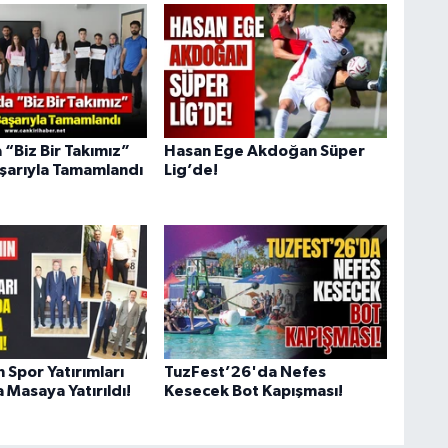
 “Biz Bir Takımız”
Hasan Ege Akdoğan Süper
aşarıyla Tamamlandı
Lig’de!
n Spor Yatırımları
TuzFest’26'da Nefes
 Masaya Yatırıldı!
Kesecek Bot Kapışması!