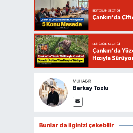
EDITÖRÜN SEÇTIĞI
Çankırı’da Çif
EDITÖRÜN SEÇTIĞI
Çankırı’da Yüz
Hızıyla Sürüyo
MUHABIR
Berkay Tozlu
Bunlar da ilginizi çekebilir