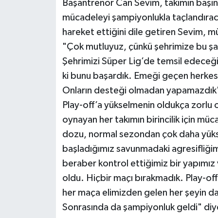
Başantrenör Can Sevim, takımın başına 
mücadeleyi şampiyonlukla taçlandıraca
hareket ettiğini dile getiren Sevim, m
"Çok mutluyuz, çünkü şehrimize bu ş
Şehrimizi Süper Lig’de temsil edeceğ
ki bunu başardık. Emeği geçen herkes
Onların desteği olmadan yapamazdık"
Play-off’a yükselmenin oldukça zorlu 
oynayan her takımın birincilik için m
dozu, normal sezondan çok daha yüksek 
başladığımız savunmadaki agresifliğim
beraber kontrol ettiğimiz bir yapımız 
oldu. Hiçbir maçı bırakmadık. Play-of
her maça elimizden gelen her şeyin dah
Sonrasında da şampiyonluk geldi" diy