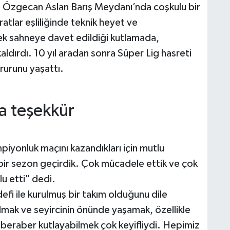
r, Özgecan Aslan Barış Meydanı’nda coşkulu bir
ratlar eşliliğinde teknik heyet ve
ek sahneye davet edildiği kutlamada,
aldırdı. 10 yıl aradan sonra Süper Lig hasreti
urunu yaşattı.
a teşekkür
yonluk maçını kazandıkları için mutlu
bir sezon geçirdik. Çok mücadele ettik ve çok
lu etti" dedi.
fi ile kurulmuş bir takım olduğunu dile
mak ve seyircinin önünde yaşamak, özellikle
a beraber kutlayabilmek çok keyifliydi. Hepimiz