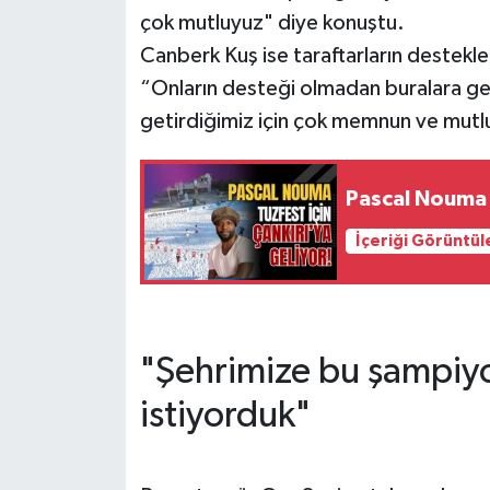
çok mutluyuz" diye konuştu.
Canberk Kuş ise taraftarların destekl
“Onların desteği olmadan buralara g
getirdiğimiz için çok memnun ve mutluy
Pascal Nouma T
İçeriği Görüntül
"Şehrimize bu şampiy
istiyorduk"