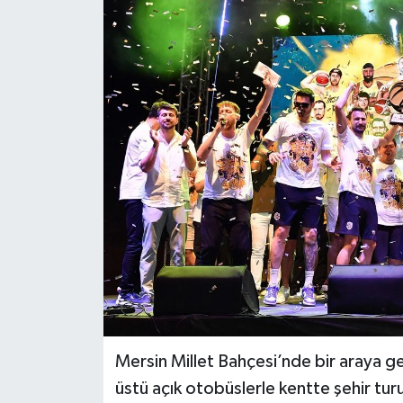
KÜLTÜR SANAT
MAGAZİN
SAĞLIK
SİYASET
SPOR
TEKNOLOJİ
VİZYONDAKİLER
YAŞAM
Mersin Millet Bahçesi’nde bir araya ge
üstü açık otobüslerle kentte şehir tu