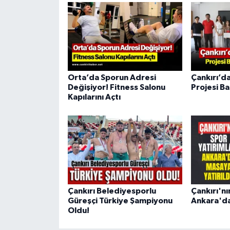
Orta’da Sporun Adresi
Çankırı’da
Değişiyor! Fitness Salonu
Projesi B
Kapılarını Açtı
Çankırı Belediyesporlu
Çankırı'nı
Güreşçi Türkiye Şampiyonu
Ankara'da
Oldu!