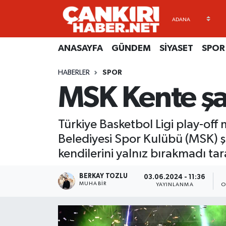
ANASAYFA
Künye
Merkez Hava Durumu
ANASAYFA
GÜNDEM
SİYASET
SPOR
GÜNDEM
İletişim
Merkez Trafik Yoğunluk Haritası
HABERLER
SPOR
MSK Kente şa
SİYASET
Gizlilik Sözleşmesi
Süper Lig Puan Durumu ve Fikstür
SPOR
BİYOGRAFİLER
Tüm Manşetler
Türkiye Basketbol Ligi play-of
Belediyesi Spor Kulübü (MSK) ş
EKONOMİ
EKONOMİ
Son Dakika Haberleri
kendilerini yalnız bırakmadı tar
EĞİTİM
GENEL
Haber Arşivi
BERKAY TOZLU
03.06.2024 - 11:36
MUHABIR
YAYINLANMA
O
RESMİ İLANLAR
GÜNDEM
kimdir-nedir-nasil