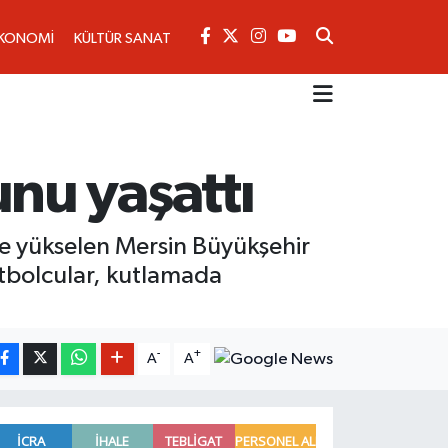
KONOMİ
KÜLTÜR SANAT
nu yaşattı
’e yükselen Mersin Büyükşehir
etbolcular, kutlamada
-
+
A
A