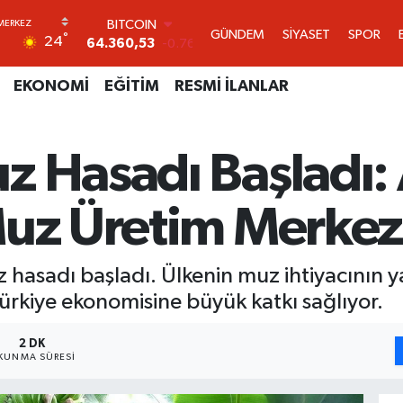
DOLAR
GÜNDEM
SİYASET
SPOR
°
24
47,7143
0.16
EURO
55,0317
-0.02
EKONOMİ
EĞİTİM
RESMİ İLANLAR
STERLİN
64,2463
0.07
GRAM ALTIN
z Hasadı Başladı
6574.81
1.44
BİST100
13.887
64
Muz Üretim Merkez
BITCOIN
64.360,53
-0.76
hasadı başladı. Ülkenin muz ihtiyacının yar
rkiye ekonomisine büyük katkı sağlıyor.
2 DK
KUNMA SÜRESI