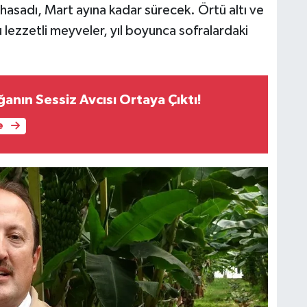
asadı, Mart ayına kadar sürecek. Örtü altı ve
u lezzetli meyveler, yıl boyunca sofralardaki
anın Sessiz Avcısı Ortaya Çıktı!
e