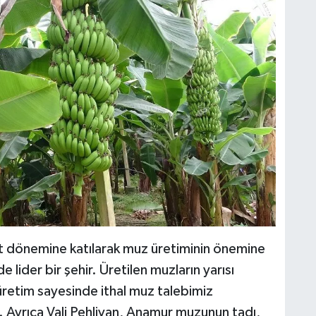
at dönemine katılarak muz üretiminin önemine
 lider bir şehir. Üretilen muzların yarısı
üretim sayesinde ithal muz talebimiz
 Ayrıca Vali Pehlivan, Anamur muzunun tadı,