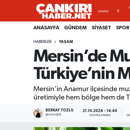
ANASAYFA
Künye
Merkez Hava Durumu
ANASAYFA
GÜNDEM
SİYASET
SPOR
GÜNDEM
İletişim
Merkez Trafik Yoğunluk Haritası
HABERLER
YAŞAM
Mersin’de Mu
SİYASET
Gizlilik Sözleşmesi
Süper Lig Puan Durumu ve Fikstür
SPOR
BİYOGRAFİLER
Tüm Manşetler
Türkiye’nin 
EKONOMİ
EKONOMİ
Son Dakika Haberleri
Mersin’in Anamur ilçesinde muz 
EĞİTİM
GENEL
Haber Arşivi
üretimiyle hem bölge hem de Tü
RESMİ İLANLAR
GÜNDEM
BERKAY TOZLU
21.10.2024 - 14:40
MUHABIR
YAYINLANMA
O
kimdir-nedir-nasil