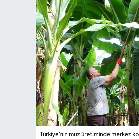
KÜLTÜR SANAT
MAGAZİN
SAĞLIK
SİYASET
SPOR
TEKNOLOJİ
VİZYONDAKİLER
YAŞAM
Türkiye’nin muz üretiminde merkez ko