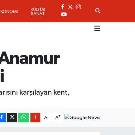
KÜLTÜR
EKONOMİ
SANAT
: Anamur
i
ısını karşılayan kent,
-
+
A
A