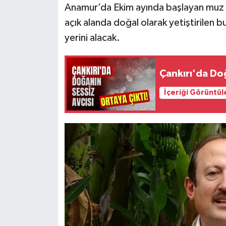
Anamur’da Ekim ayında başlayan muz h
açık alanda doğal olarak yetiştirilen b
yerini alacak.
Çankırı'da Doğ
İçeriği Görüntül