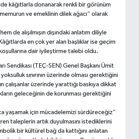
ede kâğıtlarla donanarak renkli bir görünüm
“memurun ve emeklinin dilek ağacı” olarak
m de alışılmışın dışındaki anlatım diliyle
 Kâğıtlarda en çok yer alan başlıklar ise geçim
oşullarına dair iyileştirme talebi oldu.
arı Sendikası (TEÇ-SEN) Genel Başkanı Ümit
oksulluk sınırının üzerinde olması gerektiğini
n çalışanlar üzerinde yarattığı baskıya dikkat
ların geleceğinin de korunması gerektiğini
anca yaşamak için mücadelemizi sürdüreceğiz”
üren taleplerin artık duyulmasını istediklerini
olik bir kültürel bağ da kattığını anlatan