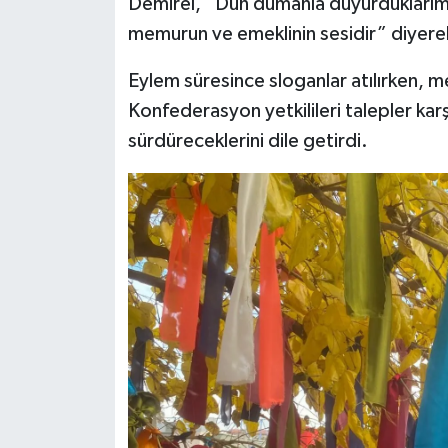
Demirel, “Dün dumanla duyurduklarımız
memurun ve emeklinin sesidir” diyerek t
Eylem süresince sloganlar atılırken, 
Konfederasyon yetkilileri talepler ka
sürdüreceklerini dile getirdi.