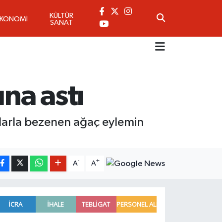
KÜLTÜR
EKONOMİ
SANAT
na astı
tlarla bezenen ağaç eylemin
-
+
A
A