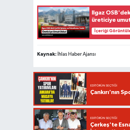
Ilgaz OSB'deki
üreticiye umut
İçeriği Görüntül
Kaynak:
İhlas Haber Ajansı
EDITÖRÜN SEÇTIĞI
Çankırı'nın Spo
EDITÖRÜN SEÇTIĞI
Çerkeş'te Esna