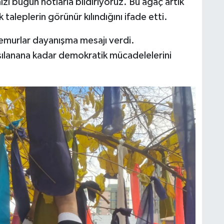
ı bugün notlarla bildiriyoruz. Bu ağaç artık
aleplerin görünür kılındığını ifade etti.
memurlar dayanışma mesajı verdi.
rşılanana kadar demokratik mücadelelerini