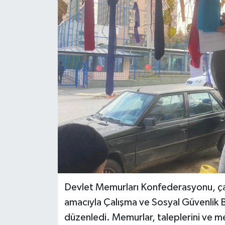
KÜLTÜR SANAT
MAGAZİN
SAĞLIK
SİYASET
SPOR
TEKNOLOJİ
VİZYONDAKİLER
Devlet Memurları Konfederasyonu, çalı
YAŞAM
amacıyla Çalışma ve Sosyal Güvenlik B
düzenledi. Memurlar, taleplerini ve me