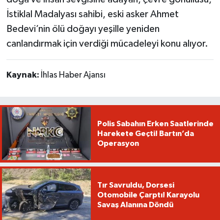
İstiklal Madalyası sahibi, eski asker Ahmet
Bedevi’nin ölü doğayı yeşille yeniden
canlandırmak için verdiği mücadeleyi konu alıyor.
Kaynak:
İhlas Haber Ajansı
Polis Sabahın Erken Saatlerinde
Harekete Geçti! Bartın’da
Operasyon
Tır Savruldu, Dorsesi
Otomobile Çarptı! Karayolu
Savaş Alanına Döndü