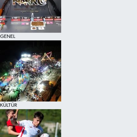
KÜLTÜR SANAT
MAGAZİN
GENEL
SAĞLIK
SİYASET
SPOR
TEKNOLOJİ
VİZYONDAKİLER
KÜLTÜR
YAŞAM