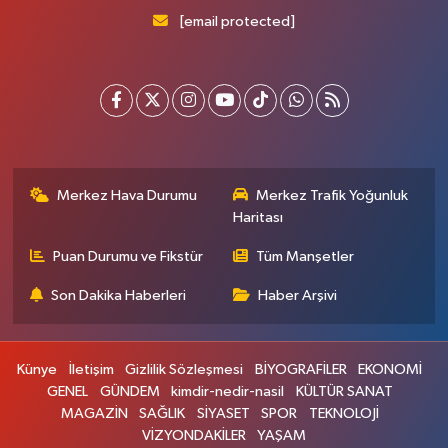
[email protected]
Merkez Hava Durumu
Merkez Trafik Yoğunluk
Haritası
Puan Durumu ve Fikstür
Tüm Manşetler
Son Dakika Haberleri
Haber Arşivi
Künye
İletişim
Gizlilik Sözleşmesi
BİYOGRAFİLER
EKONOMİ
GENEL
GÜNDEM
kimdir-nedir-nasil
KÜLTÜR SANAT
MAGAZİN
SAĞLIK
SİYASET
SPOR
TEKNOLOJİ
VİZYONDAKİLER
YAŞAM