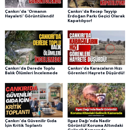
Çankırı'da 'Ormanın
Çankırı'da Recep Tayyip
Hayaleti' Görüntülendi!
Erdoğan Parkı Geçici Olarak
Kapatılıyor!
Çankırı’da Derede Toplu
Çankırı'da Karacaların Hızı
Balık Ölümleri İncelemede
Görenleri Hayrete Düşürdü!
Çankırı'da Güvenilir Gıda
Ilgaz Dağı'nda Nadir
İçin Kritik Toplantı
Görüntü! Koruma Altındaki