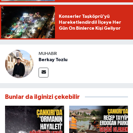
Konserler Taşköprü’yü
Hareketlendirdi! İlçeye Her
Gün On Binlerce Kişi Geliyor
MUHABIR
Berkay Tozlu
Bunlar da ilginizi çekebilir