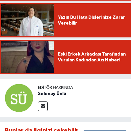
Yazın Bu Hata Dişlerinize Zarar
Verebilir
Eski Erkek Arkadaşı Tarafından
Vurulan Kadından Acı Haber!
EDITÖR HAKKINDA
Selenay Ünlü
Bunlar da ilginizi çekebilir