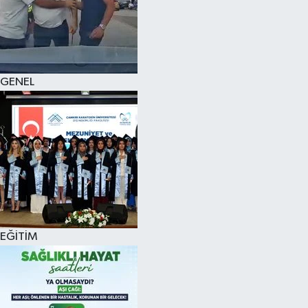
KÜLTÜR SANAT
MAGAZİN
GENEL
SAĞLIK
SİYASET
SPOR
TEKNOLOJİ
VİZYONDAKİLER
EĞİTİM
YAŞAM