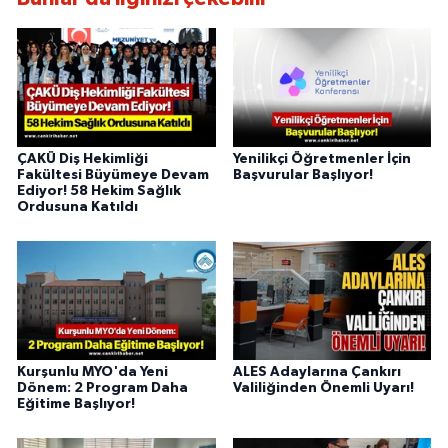
ÇAKÜ Diş Hekimliği
Yenilikçi Öğretmenler İçin
Fakültesi Büyümeye Devam
Başvurular Başlıyor!
Ediyor! 58 Hekim Sağlık
Ordusuna Katıldı
Kurşunlu MYO'da Yeni
ALES Adaylarına Çankırı
Dönem: 2 Program Daha
Valiliğinden Önemli Uyarı!
Eğitime Başlıyor!