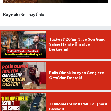
Kaynak:
Selenay Ünlü
TuzFest’26’nın 3. ve Son Günü:
Sahne Hande Ünsal ve
Berkay’ın!
Polis Olmak İsteyen Gençlere
Orta’dan Destek!
11 Kilometrelik Asfalt Çalışması
Başladı!