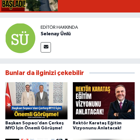
EDITÖR HAKKINDA
Selenay Ünlü
Bunlar da ilginizi çekebilir
Başkan Sopacı’dan Çerkeş
Rektör Karataş Eğitim
MYO İçin Önemli Görüşme!
Vizyonunu Anlatacak!