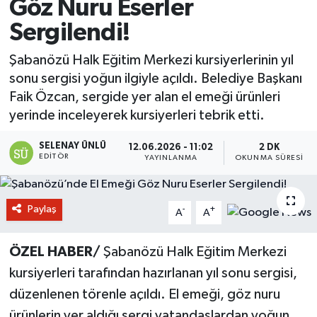
Göz Nuru Eserler
Sergilendi!
Şabanözü Halk Eğitim Merkezi kursiyerlerinin yıl
sonu sergisi yoğun ilgiyle açıldı. Belediye Başkanı
Faik Özcan, sergide yer alan el emeği ürünleri
yerinde inceleyerek kursiyerleri tebrik etti.
SELENAY ÜNLÜ
12.06.2026 - 11:02
2 DK
EDITÖR
YAYINLANMA
OKUNMA SÜRESI
Paylaş
-
+
A
A
ÖZEL HABER/
Şabanözü Halk Eğitim Merkezi
kursiyerleri tarafından hazırlanan yıl sonu sergisi,
düzenlenen törenle açıldı. El emeği, göz nuru
ürünlerin yer aldığı sergi vatandaşlardan yoğun