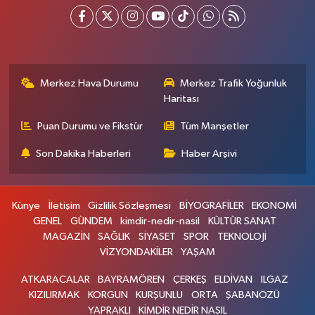
Merkez Hava Durumu
Merkez Trafik Yoğunluk
Haritası
Puan Durumu ve Fikstür
Tüm Manşetler
Son Dakika Haberleri
Haber Arşivi
Künye
İletişim
Gizlilik Sözleşmesi
BİYOGRAFİLER
EKONOMİ
GENEL
GÜNDEM
kimdir-nedir-nasil
KÜLTÜR SANAT
MAGAZİN
SAĞLIK
SİYASET
SPOR
TEKNOLOJİ
VİZYONDAKİLER
YAŞAM
ATKARACALAR
BAYRAMÖREN
ÇERKEŞ
ELDİVAN
ILGAZ
KIZILIRMAK
KORGUN
KURŞUNLU
ORTA
ŞABANÖZÜ
YAPRAKLI
KİMDİR NEDİR NASIL