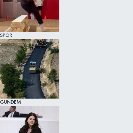
KÜLTÜR SANAT
MAGAZİN
SPOR
SAĞLIK
SİYASET
SPOR
TEKNOLOJİ
VİZYONDAKİLER
GÜNDEM
YAŞAM