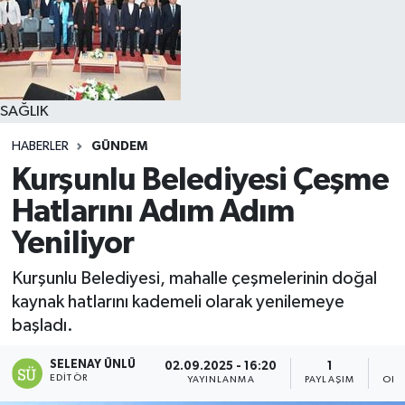
SAĞLIK
HABERLER
GÜNDEM
Kurşunlu Belediyesi Çeşme
Hatlarını Adım Adım
Yeniliyor
Kurşunlu Belediyesi, mahalle çeşmelerinin doğal
kaynak hatlarını kademeli olarak yenilemeye
başladı.
SELENAY ÜNLÜ
02.09.2025 - 16:20
1
EDITÖR
YAYINLANMA
PAYLAŞIM
OKU