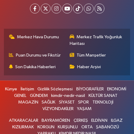
Merkez Hava Durumu
Merkez Trafik Yoğunluk
Haritası
Puan Durumu ve Fikstür
Tüm Manşetler
Son Dakika Haberleri
Haber Arşivi
Künye
İletişim
Gizlilik Sözleşmesi
BİYOGRAFİLER
EKONOMİ
GENEL
GÜNDEM
kimdir-nedir-nasil
KÜLTÜR SANAT
MAGAZİN
SAĞLIK
SİYASET
SPOR
TEKNOLOJİ
VİZYONDAKİLER
YAŞAM
ATKARACALAR
BAYRAMÖREN
ÇERKEŞ
ELDİVAN
ILGAZ
KIZILIRMAK
KORGUN
KURŞUNLU
ORTA
ŞABANÖZÜ
YAPRAKLI
KİMDİR NEDİR NASIL