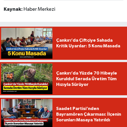
Kaynak:
Haber Merkezi
Çankırı’da Çiftçiye Sahada
Kritik Uyarılar: 5 Konu Masada
Çankırı’da Yüzde 70 Hibeyle
Kuruldu! Serada Üretim Tüm
Hızıyla Sürüyor
Saadet Partisi’nden
Bayramören Çıkarması: İlçenin
Sorunları Masaya Yatırıldı