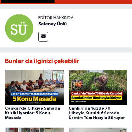
EDITÖR HAKKINDA
Selenay Ünlü
Bunlar da ilginizi çekebilir
Çankırı’da Çiftçiye Sahada
Çankırı’da Yüzde 70
Kritik Uyarılar: 5 Konu
Hibeyle Kuruldu! Serada
Masada
Üretim Tüm Hızıyla Sürüyor