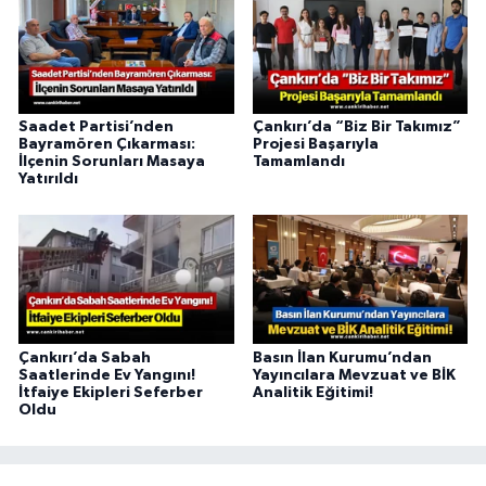
Saadet Partisi’nden
Çankırı’da “Biz Bir Takımız”
Bayramören Çıkarması:
Projesi Başarıyla
İlçenin Sorunları Masaya
Tamamlandı
Yatırıldı
Çankırı’da Sabah
Basın İlan Kurumu’ndan
Saatlerinde Ev Yangını!
Yayıncılara Mevzuat ve BİK
İtfaiye Ekipleri Seferber
Analitik Eğitimi!
Oldu