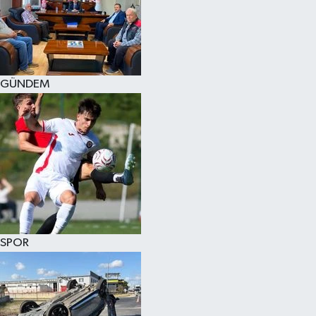
KÜLTÜR SANAT
MAGAZİN
GÜNDEM
SAĞLIK
SİYASET
SPOR
TEKNOLOJİ
VİZYONDAKİLER
SPOR
YAŞAM