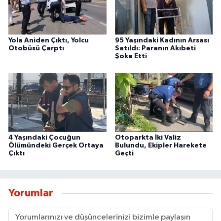
Yola Aniden Çıktı, Yolcu
95 Yaşındaki Kadının Arsası
Otobüsü Çarptı
Satıldı: Paranın Akıbeti
Şoke Etti
4 Yaşındaki Çocuğun
Otoparkta İki Valiz
Ölümündeki Gerçek Ortaya
Bulundu, Ekipler Harekete
Çıktı
Geçti
Yorumlar