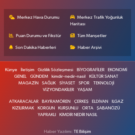
Merkez Hava Durumu
Merkez Trafik Yoğunluk
Haritası
Puan Durumu ve Fikstür
Tüm Manşetler
Son Dakika Haberleri
Haber Arşivi
Künye
İletişim
Gizlilik Sözleşmesi
BİYOGRAFİLER
EKONOMİ
GENEL
GÜNDEM
kimdir-nedir-nasil
KÜLTÜR SANAT
MAGAZİN
SAĞLIK
SİYASET
SPOR
TEKNOLOJİ
VİZYONDAKİLER
YAŞAM
ATKARACALAR
BAYRAMÖREN
ÇERKEŞ
ELDİVAN
ILGAZ
KIZILIRMAK
KORGUN
KURŞUNLU
ORTA
ŞABANÖZÜ
YAPRAKLI
KİMDİR NEDİR NASIL
Haber Yazılımı:
TE Bilişim