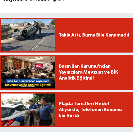
Takla Attı, Burnu Bile Kanamadı!
Basın İlan Kurumu’ndan
Yayıncılara Mevzuat ve BİK
Analitik Eğitimi!
Plajda Turistleri Hedef
Alıyordu, Telefonun Konumu
Ele Verdi