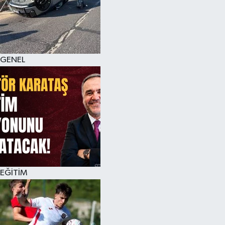
KÜLTÜR SANAT
MAGAZİN
GENEL
SAĞLIK
SİYASET
SPOR
TEKNOLOJİ
VİZYONDAKİLER
EĞİTİM
YAŞAM