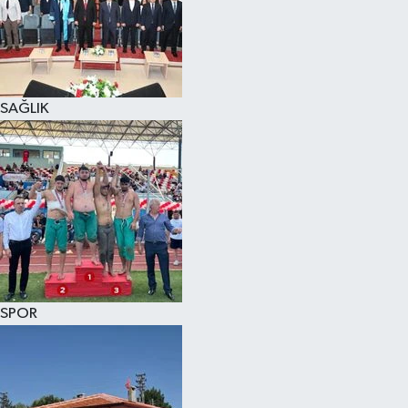
KÜLTÜR SANAT
MAGAZİN
SAĞLIK
SAĞLIK
SİYASET
SPOR
TEKNOLOJİ
VİZYONDAKİLER
SPOR
YAŞAM