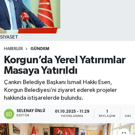
SİYASET
HABERLER
GÜNDEM
Korgun’da Yerel Yatırımlar
Masaya Yatırıldı
Çankırı Belediye Başkanı İsmail Hakkı Esen,
Korgun Belediyesi’ni ziyaret ederek projeler
hakkında istişarelerde bulundu.
SELENAY ÜNLÜ
01.10.2025 - 11:29
1
EDITÖR
YAYINLANMA
PAYLAŞIM
OKUN