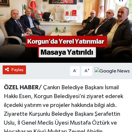
Paylaş
-
+
A
A
ÖZEL HABER/
Çankırı Belediye Başkanı İsmail
Hakkı Esen, Korgun Belediyesi’ni ziyaret ederek
ilçedeki yatırım ve projeler hakkında bilgi aldı.
Ziyarette Kurşunlu Belediye Başkanı Şerafettin
Uslu, İl Genel Meclis Üyesi Mustafa Öztürk ve
Hocahasan Köyü Muhtarı Zeynel Abidin