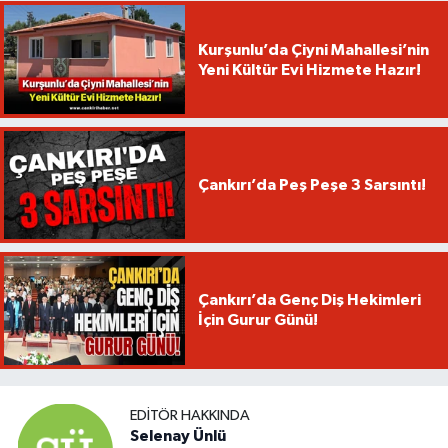
Kurşunlu’da Çiyni Mahallesi’nin
Yeni Kültür Evi Hizmete Hazır!
Çankırı’da Peş Peşe 3 Sarsıntı!
Çankırı’da Genç Diş Hekimleri
İçin Gurur Günü!
EDITÖR HAKKINDA
Selenay Ünlü