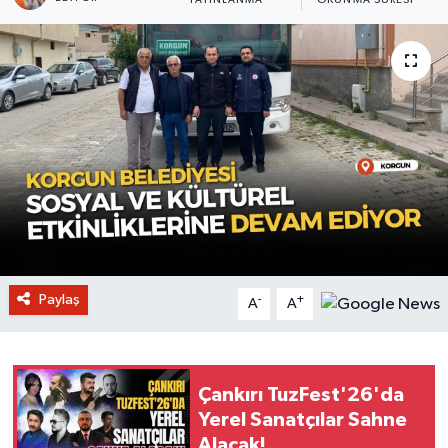
YAYINLANMA
OKUNMA SÜRESI
Paylaş
-
+
A
A
Çankırı TuzFest'26'da
Yerel Sanatçılar Sahne
Alacak!