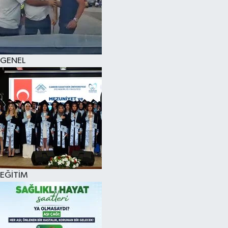
KÜLTÜR SANAT
MAGAZİN
GENEL
SAĞLIK
SİYASET
SPOR
TEKNOLOJİ
VİZYONDAKİLER
EĞİTİM
YAŞAM