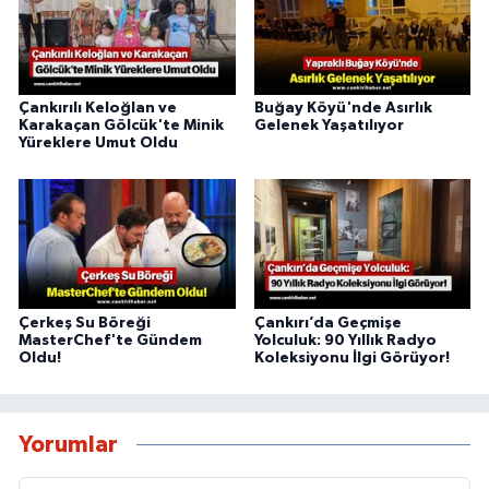
Çankırılı Keloğlan ve
Buğay Köyü'nde Asırlık
Karakaçan Gölcük'te Minik
Gelenek Yaşatılıyor
Yüreklere Umut Oldu
Çerkeş Su Böreği
Çankırı’da Geçmişe
MasterChef'te Gündem
Yolculuk: 90 Yıllık Radyo
Oldu!
Koleksiyonu İlgi Görüyor!
Yorumlar