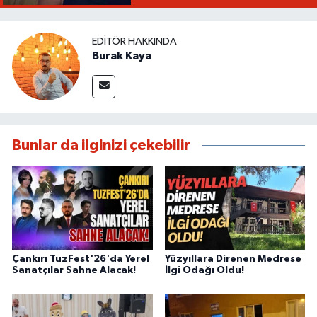
EDITÖR HAKKINDA
Burak Kaya
Bunlar da ilginizi çekebilir
Çankırı TuzFest'26'da Yerel
Yüzyıllara Direnen Medrese
Sanatçılar Sahne Alacak!
İlgi Odağı Oldu!