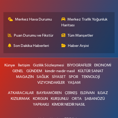
Merkez Hava Durumu
Merkez Trafik Yoğunluk
Haritası
Puan Durumu ve Fikstür
Tüm Manşetler
Son Dakika Haberleri
Haber Arşivi
Künye
İletişim
Gizlilik Sözleşmesi
BİYOGRAFİLER
EKONOMİ
GENEL
GÜNDEM
kimdir-nedir-nasil
KÜLTÜR SANAT
MAGAZİN
SAĞLIK
SİYASET
SPOR
TEKNOLOJİ
VİZYONDAKİLER
YAŞAM
ATKARACALAR
BAYRAMÖREN
ÇERKEŞ
ELDİVAN
ILGAZ
KIZILIRMAK
KORGUN
KURŞUNLU
ORTA
ŞABANÖZÜ
YAPRAKLI
KİMDİR NEDİR NASIL