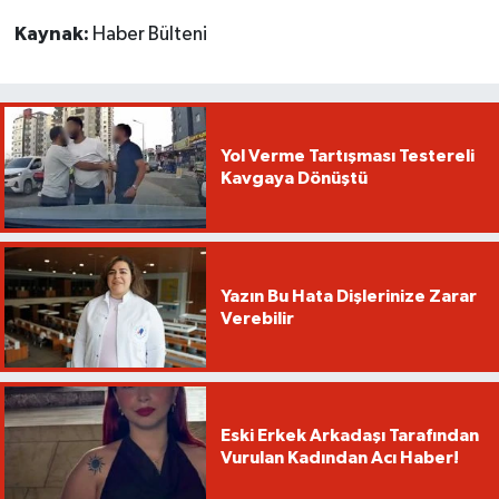
Kaynak:
Haber Bülteni
Yol Verme Tartışması Testereli
Kavgaya Dönüştü
Yazın Bu Hata Dişlerinize Zarar
Verebilir
Eski Erkek Arkadaşı Tarafından
Vurulan Kadından Acı Haber!