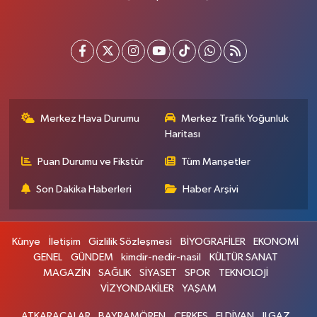
Merkez Hava Durumu
Merkez Trafik Yoğunluk
Haritası
Puan Durumu ve Fikstür
Tüm Manşetler
Son Dakika Haberleri
Haber Arşivi
Künye
İletişim
Gizlilik Sözleşmesi
BİYOGRAFİLER
EKONOMİ
GENEL
GÜNDEM
kimdir-nedir-nasil
KÜLTÜR SANAT
MAGAZİN
SAĞLIK
SİYASET
SPOR
TEKNOLOJİ
VİZYONDAKİLER
YAŞAM
ATKARACALAR
BAYRAMÖREN
ÇERKEŞ
ELDİVAN
ILGAZ