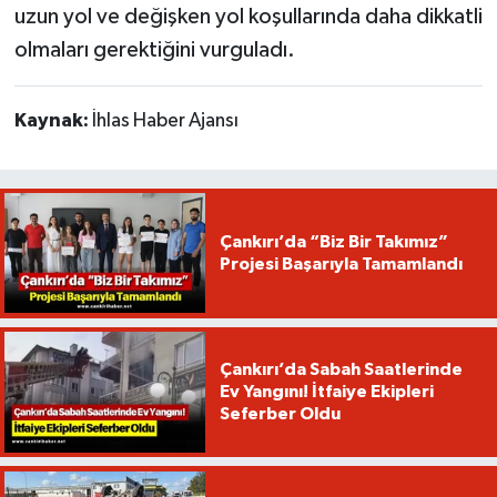
uzun yol ve değişken yol koşullarında daha dikkatli
olmaları gerektiğini vurguladı.
Kaynak:
İhlas Haber Ajansı
Çankırı’da “Biz Bir Takımız”
Projesi Başarıyla Tamamlandı
Çankırı’da Sabah Saatlerinde
Ev Yangını! İtfaiye Ekipleri
Seferber Oldu