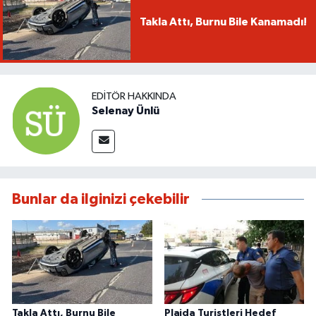
Takla Attı, Burnu Bile Kanamadı!
EDITÖR HAKKINDA
Selenay Ünlü
Bunlar da ilginizi çekebilir
Takla Attı, Burnu Bile
Plajda Turistleri Hedef