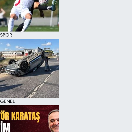
KÜLTÜR SANAT
MAGAZİN
SPOR
SAĞLIK
SİYASET
SPOR
TEKNOLOJİ
VİZYONDAKİLER
GENEL
YAŞAM