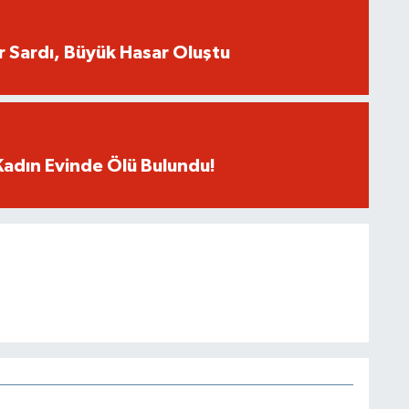
er Sardı, Büyük Hasar Oluştu
 Kadın Evinde Ölü Bulundu!