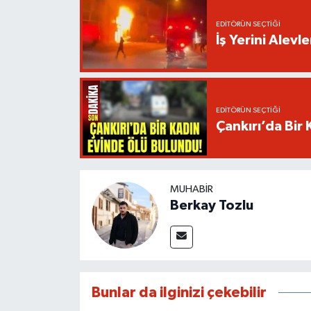
EDITÖRÜN SEÇTIĞI
İş Yerini Alevl
EDITÖRÜN SEÇTIĞI
Çankırı’da Bir
MUHABIR
Berkay Tozlu
Bunlar da ilginizi çekebilir