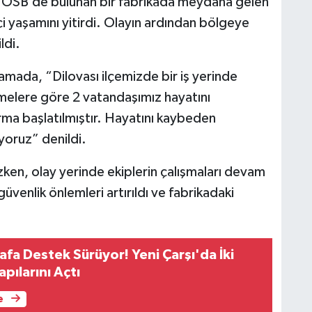
M OSB’de bulunan bir fabrikada meydana gelen
çi yaşamını yitirdi. Olayın ardından bölgeye
ldi.
klamada, “Dilovası ilçemizde bir iş yerinde
emelere göre 2 vatandaşımız hayatını
turma başlatılmıştır. Hayatını kaybeden
yoruz” denildi.
en, olay yerinde ekiplerin çalışmaları devam
üvenlik önlemleri artırıldı ve fabrikadaki
fa Destek Sürüyor! Yeni Çarşı'da İki
apılarını Açtı
e