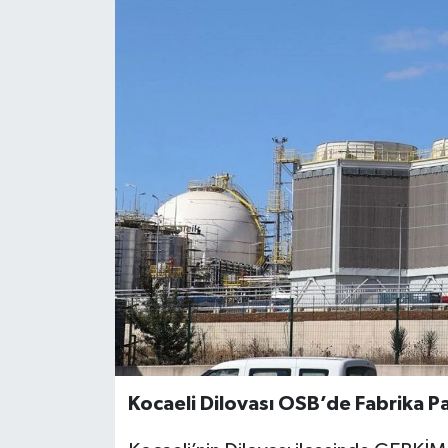
KÜLTÜR SANAT
MAGAZİN
SAĞLIK
SİYASET
SPOR
TEKNOLOJİ
VİZYONDAKİLER
YAŞAM
Kocaeli Dilovası OSB’de Fabrika Pa