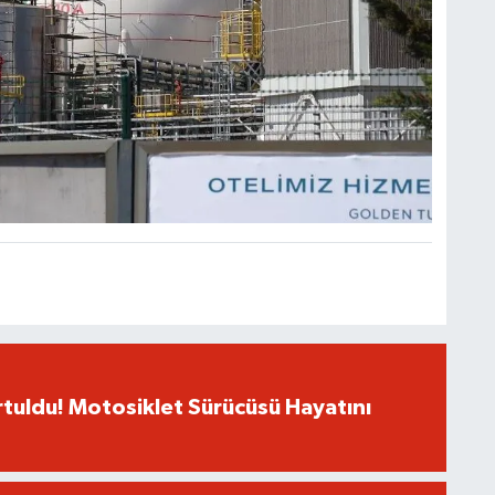
rtuldu! Motosiklet Sürücüsü Hayatını