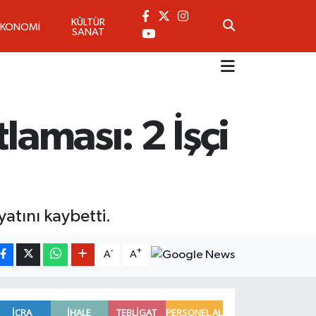
KÜLTÜR
EKONOMİ
SANAT
laması: 2 İşçi
atını kaybetti.
-
+
A
A