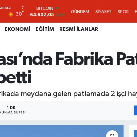
DOLAR
GÜNDEM
SİYASET
SPOR
°
30
47,5986
0.06
EURO
55,0700
0.1
EKONOMİ
EĞİTİM
RESMİ İLANLAR
STERLİN
64,2438
0.21
GRAM ALTIN
ası’nda Fabrika Pat
6513.94
0.32
BİST100
13.768
48
betti
BITCOIN
64.602,05
0.69
brikada meydana gelen patlamada 2 işçi hay
1 DK
KUNMA SÜRESI