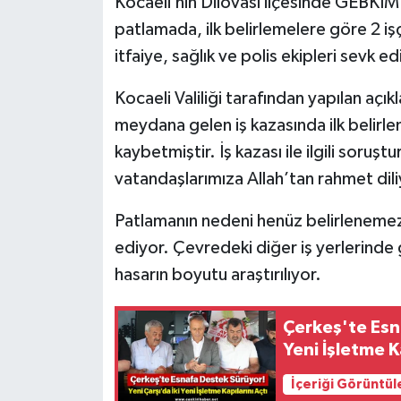
Kocaeli’nin Dilovası ilçesinde GEBKİ
patlamada, ilk belirlemelere göre 2 iş
itfaiye, sağlık ve polis ekipleri sevk edi
Kocaeli Valiliği tarafından yapılan açı
meydana gelen iş kazasında ilk belirl
kaybetmiştir. İş kazası ile ilgili soruş
vatandaşlarımıza Allah’tan rahmet dili
Patlamanın nedeni henüz belirlenemezk
ediyor. Çevredeki diğer iş yerlerinde g
hasarın boyutu araştırılıyor.
Çerkeş'te Esna
Yeni İşletme K
İçeriği Görüntül