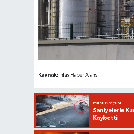
Kaynak:
İhlas Haber Ajansı
EDITÖRÜN SEÇTIĞI
Saniyelerle Ku
Kaybetti