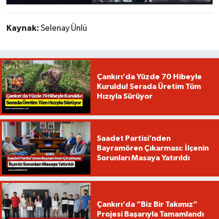
Kaynak:
Selenay Ünlü
Çankırı’da Yüzde 70 Hibeyle
Kuruldu! Serada Üretim Tüm
Hızıyla Sürüyor
Saadet Partisi’nden
Bayramören Çıkarması: İlçenin
Sorunları Masaya Yatırıldı
Çankırı’da “Biz Bir Takımız”
Projesi Başarıyla Tamamlandı