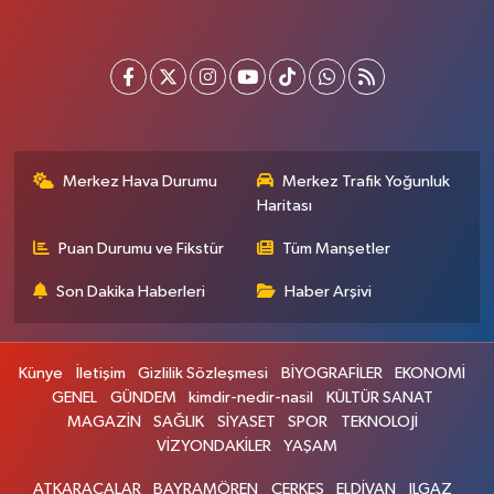
Merkez Hava Durumu
Merkez Trafik Yoğunluk
Haritası
Puan Durumu ve Fikstür
Tüm Manşetler
Son Dakika Haberleri
Haber Arşivi
Künye
İletişim
Gizlilik Sözleşmesi
BİYOGRAFİLER
EKONOMİ
GENEL
GÜNDEM
kimdir-nedir-nasil
KÜLTÜR SANAT
MAGAZİN
SAĞLIK
SİYASET
SPOR
TEKNOLOJİ
VİZYONDAKİLER
YAŞAM
ATKARACALAR
BAYRAMÖREN
ÇERKEŞ
ELDİVAN
ILGAZ