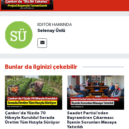
EDITÖR HAKKINDA
Selenay Ünlü
Bunlar da ilginizi çekebilir
Çankırı’da Yüzde 70
Saadet Partisi’nden
Hibeyle Kuruldu! Serada
Bayramören Çıkarması:
Üretim Tüm Hızıyla Sürüyor
İlçenin Sorunları Masaya
Yatırıldı