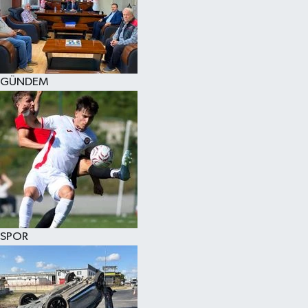
KÜLTÜR SANAT
MAGAZİN
GÜNDEM
SAĞLIK
SİYASET
SPOR
TEKNOLOJİ
VİZYONDAKİLER
SPOR
YAŞAM