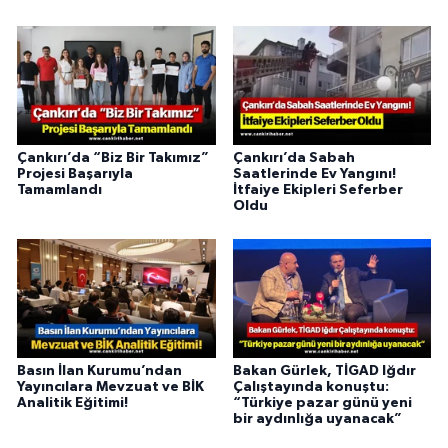
Çankırı’da “Biz Bir Takımız”
Çankırı’da Sabah
Projesi Başarıyla
Saatlerinde Ev Yangını!
Tamamlandı
İtfaiye Ekipleri Seferber
Oldu
Basın İlan Kurumu’ndan
Bakan Gürlek, TİGAD Iğdır
Yayıncılara Mevzuat ve BİK
Çalıştayında konuştu:
Analitik Eğitimi!
“Türkiye pazar günü yeni
bir aydınlığa uyanacak”