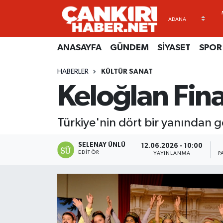
ANASAYFA
Künye
Merkez Hava Durumu
ANASAYFA
GÜNDEM
SİYASET
SPOR
GÜNDEM
İletişim
Merkez Trafik Yoğunluk Haritası
HABERLER
KÜLTÜR SANAT
Keloğlan Fina
SİYASET
Gizlilik Sözleşmesi
Süper Lig Puan Durumu ve Fikstür
SPOR
BİYOGRAFİLER
Tüm Manşetler
Türkiye'nin dört bir yanından ge
EKONOMİ
EKONOMİ
Son Dakika Haberleri
SELENAY ÜNLÜ
12.06.2026 - 10:00
EDITÖR
YAYINLANMA
P
EĞİTİM
GENEL
Haber Arşivi
RESMİ İLANLAR
GÜNDEM
kimdir-nedir-nasil