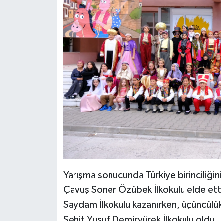
Yarışma sonucunda Türkiye birinciliği
Çavuş Soner Özübek İlkokulu elde etti.
Saydam İlkokulu kazanırken, üçüncülü
Şehit Yusuf Demiryürek İlkokulu oldu. 