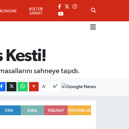
KÜLTÜR
EKONOMİ
SANAT
 Kesti!
masallarını sahneye taşıdı.
-
+
A
A