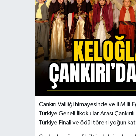
KÜLTÜR SANAT
MAGAZİN
SAĞLIK
SİYASET
SPOR
TEKNOLOJİ
VİZYONDAKİLER
Çankırı Valiliği himayesinde ve İl Mil
Türkiye Geneli İlkokullar Arası Çankırı
YAŞAM
Türkiye Finali ve ödül töreni yoğun katı