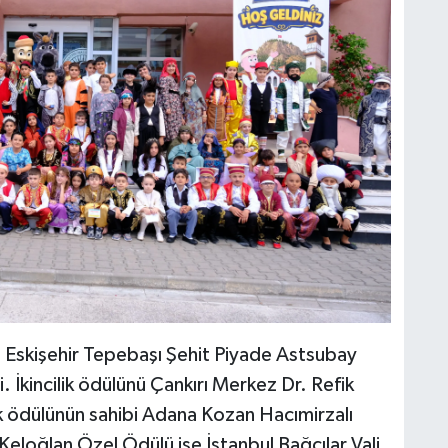
ni Eskişehir Tepebaşı Şehit Piyade Astsubay
 İkincilik ödülünü Çankırı Merkez Dr. Refik
k ödülünün sahibi Adana Kozan Hacımirzalı
Keloğlan Özel Ödülü ise İstanbul Bağcılar Vali