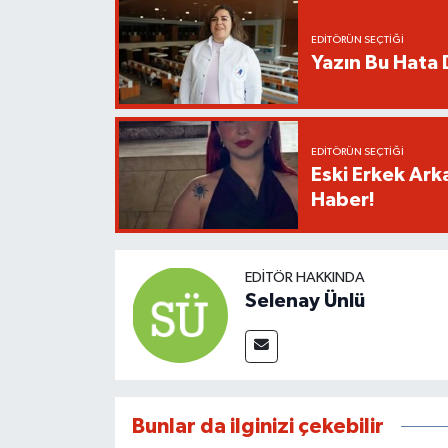
EDITÖRÜN SEÇTIĞI
Yazın Bu Hata D
EDITÖRÜN SEÇTIĞI
Eski Erkek Ark
Haber!
EDITÖR HAKKINDA
Selenay Ünlü
Bunlar da ilginizi çekebilir