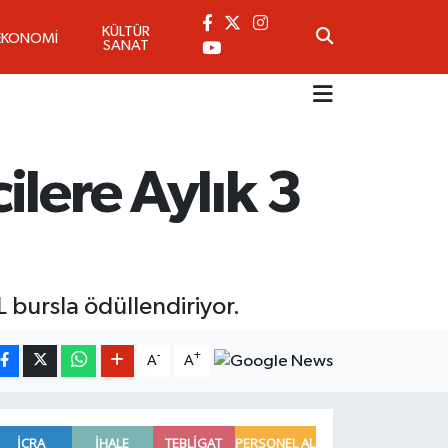
KÜLTÜR
EKONOMİ
SANAT
lere Aylık 3
L bursla ödüllendiriyor.
-
+
A
A