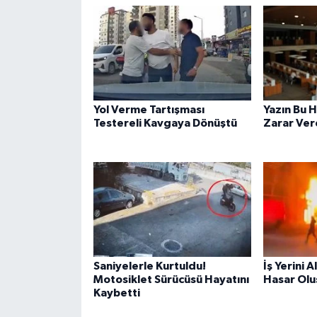
Yol Verme Tartışması
Yazın Bu H
Testereli Kavgaya Dönüştü
Zarar Vere
Saniyelerle Kurtuldu!
İş Yerini 
Motosiklet Sürücüsü Hayatını
Hasar Olu
Kaybetti