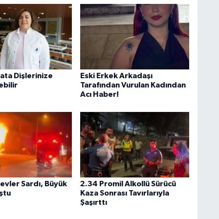
ata Dişlerinize
Eski Erkek Arkadaşı
bilir
Tarafından Vurulan Kadından
Acı Haber!
Alevler Sardı, Büyük
2.34 Promil Alkollü Sürücü
ştu
Kaza Sonrası Tavırlarıyla
Şaşırttı