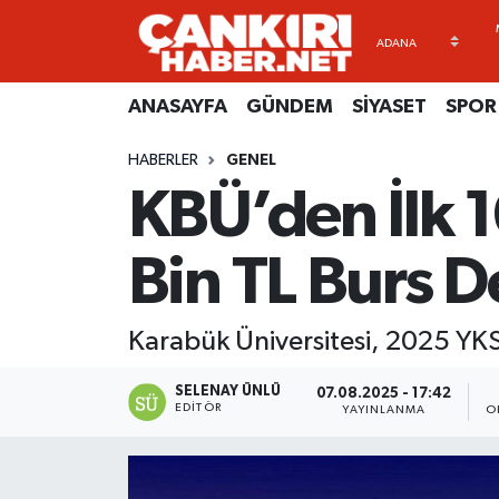
ANASAYFA
Künye
Merkez Hava Durumu
ANASAYFA
GÜNDEM
SİYASET
SPOR
GÜNDEM
İletişim
Merkez Trafik Yoğunluk Haritası
HABERLER
GENEL
KBÜ’den İlk 1
SİYASET
Gizlilik Sözleşmesi
Süper Lig Puan Durumu ve Fikstür
SPOR
BİYOGRAFİLER
Tüm Manşetler
Bin TL Burs D
EKONOMİ
EKONOMİ
Son Dakika Haberleri
Karabük Üniversitesi, 2025 YKS’d
EĞİTİM
GENEL
Haber Arşivi
SELENAY ÜNLÜ
07.08.2025 - 17:42
EDITÖR
YAYINLANMA
O
RESMİ İLANLAR
GÜNDEM
kimdir-nedir-nasil