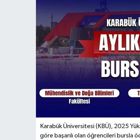
KÜLTÜR SANAT
MAGAZİN
SAĞLIK
SİYASET
SPOR
TEKNOLOJİ
VİZYONDAKİLER
YAŞAM
Karabük Üniversitesi (KBÜ), 2025 Yük
göre başarılı olan öğrencileri bursla öd