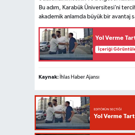
Bu adım, Karabük Üniversitesi’ni terc
akademik anlamda büyük bir avantaj 
Yol Verme Tar
İçeriği Görüntül
Kaynak:
İhlas Haber Ajansı
EDITÖRÜN SEÇTIĞI
Yol Verme Tart