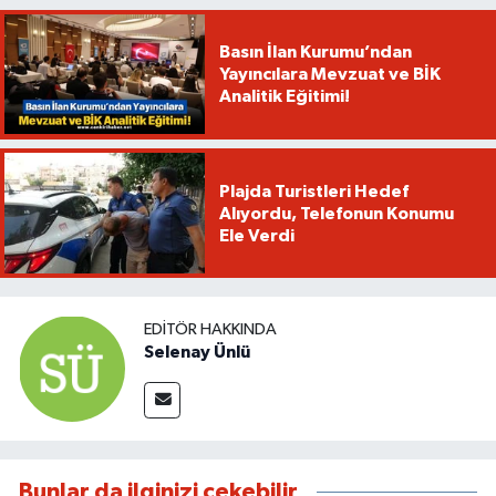
Basın İlan Kurumu’ndan
Yayıncılara Mevzuat ve BİK
Analitik Eğitimi!
Plajda Turistleri Hedef
Alıyordu, Telefonun Konumu
Ele Verdi
EDITÖR HAKKINDA
Selenay Ünlü
Bunlar da ilginizi çekebilir