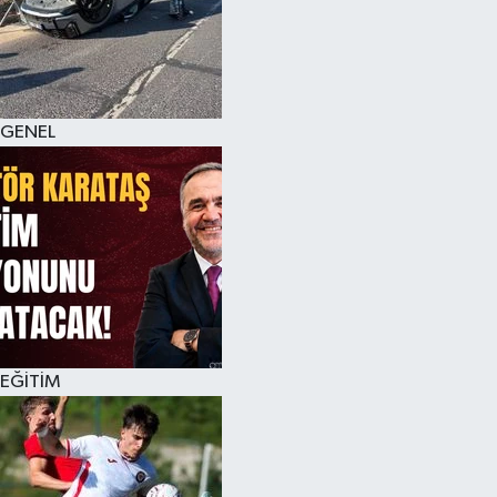
KÜLTÜR SANAT
MAGAZİN
GENEL
SAĞLIK
SİYASET
SPOR
TEKNOLOJİ
VİZYONDAKİLER
EĞİTİM
YAŞAM