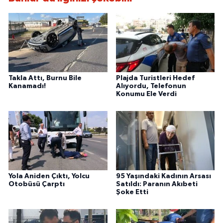
Takla Attı, Burnu Bile
Plajda Turistleri Hedef
Kanamadı!
Alıyordu, Telefonun
Konumu Ele Verdi
Yola Aniden Çıktı, Yolcu
95 Yaşındaki Kadının Arsası
Otobüsü Çarptı
Satıldı: Paranın Akıbeti
Şoke Etti