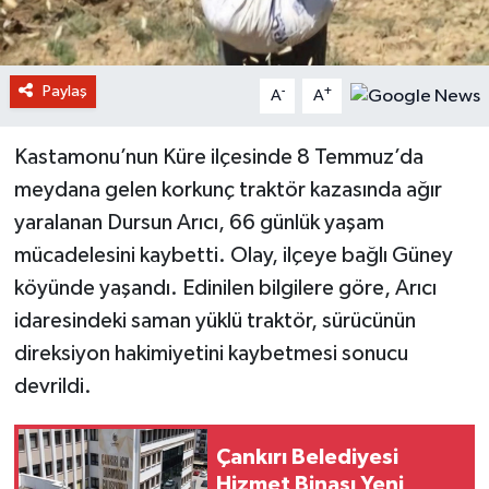
Paylaş
-
+
A
A
Kastamonu’nun Küre ilçesinde 8 Temmuz’da
meydana gelen korkunç traktör kazasında ağır
yaralanan Dursun Arıcı, 66 günlük yaşam
mücadelesini kaybetti. Olay, ilçeye bağlı Güney
köyünde yaşandı. Edinilen bilgilere göre, Arıcı
idaresindeki saman yüklü traktör, sürücünün
direksiyon hakimiyetini kaybetmesi sonucu
devrildi.
Çankırı Belediyesi
Hizmet Binası Yeni