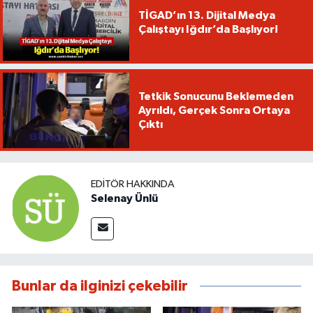
TİGAD’ın 13. Dijital Medya
Çalıştayı Iğdır’da Başlıyor!
Tetkik Sonucunu Beklemeden
Ayrıldı, Gerçek Sonra Ortaya
Çıktı
EDITÖR HAKKINDA
Selenay Ünlü
Bunlar da ilginizi çekebilir