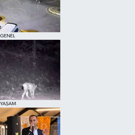
KÜLTÜR SANAT
MAGAZİN
GENEL
SAĞLIK
SİYASET
SPOR
TEKNOLOJİ
VİZYONDAKİLER
YAŞAM
YAŞAM